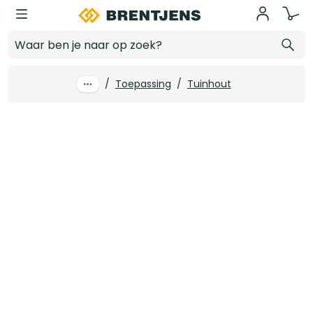
Ga naar hoofdinhoud
28 x 145 mm Vuren Loopdekdeel geïmpregneerd PEFC
Log in voor prijzen
/
Toepassing
/
Tuinhout