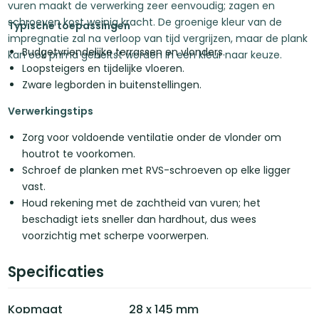
vuren maakt de verwerking zeer eenvoudig; zagen en
schroeven kost weinig kracht. De groenige kleur van de
Typische toepassingen
impregnatie zal na verloop van tijd vergrijzen, maar de plank
Budgetvriendelijke terrassen en vlonders.
kan ook prima gebeitst worden in een kleur naar keuze.
Loopsteigers en tijdelijke vloeren.
Zware legborden in buitenstellingen.
Verwerkingstips
Zorg voor voldoende ventilatie onder de vlonder om
houtrot te voorkomen.
Schroef de planken met RVS-schroeven op elke ligger
vast.
Houd rekening met de zachtheid van vuren; het
beschadigt iets sneller dan hardhout, dus wees
voorzichtig met scherpe voorwerpen.
Specificaties
Kopmaat
28 x 145 mm