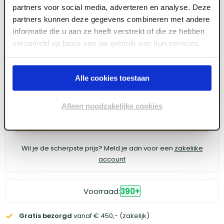
partners voor social media, adverteren en analyse. Deze
partners kunnen deze gegevens combineren met andere
Lengte
Voorraad
Aantal
Totaal
informatie die u aan ze heeft verstrekt of die ze hebben
210
+
3000 mm
verzameld op basis van uw gebruik van hun services.
130
+
4800 mm
Alle cookies toestaan
Alleen noodzakelijke cookies
Log in voor prijzen
Wil je de scherpste prijs? Meld je aan voor een
zakelijke
account
Voorraad:
390
+
Gratis bezorgd
vanaf € 450,- (zakelijk)