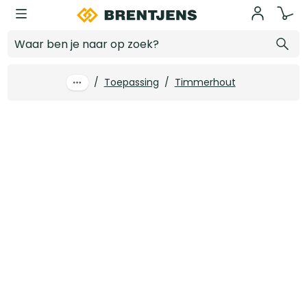
Ga naar hoofdinhoud
28 x 45 mm Vuren geschaafd FSC
Log in voor prijzen
/
Toepassing
/
Timmerhout