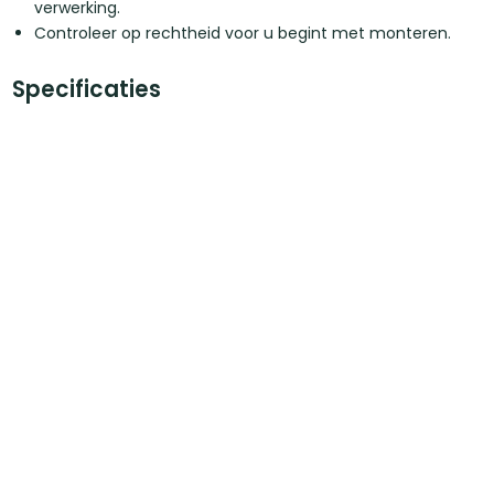
verwerking.
Controleer op rechtheid voor u begint met monteren.
Specificaties
Kopmaat
28 x 45 mm
Breedte
45 mm
Dikte
28 mm
Materiaal
Vurenhout
Certificaat
FSC
Afwerking
Geschaafd