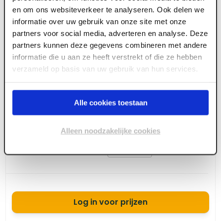
en om ons websiteverkeer te analyseren. Ook delen we
informatie over uw gebruik van onze site met onze
Lengte
Voorraad
Aantal
Totaal
partners voor social media, adverteren en analyse. Deze
670
+
2700 mm
partners kunnen deze gegevens combineren met andere
informatie die u aan ze heeft verstrekt of die ze hebben
800
+
verzameld op basis van uw gebruik van hun services.
3000 mm
800
+
3600 mm
Alle cookies toestaan
800
+
4200 mm
Alleen noodzakelijke cookies
610
+
4800 mm
Log in voor prijzen