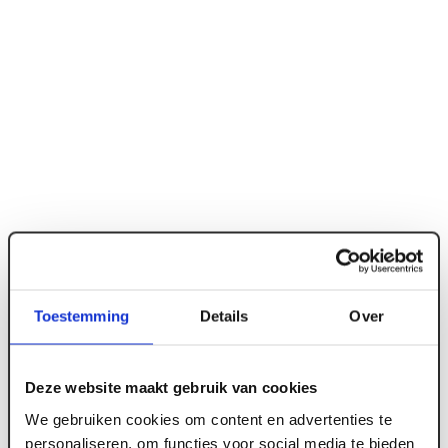
Toestemming
Details
Over
ART000008
Deze website maakt gebruik van cookies
28 x 45 mm Vuren geschaafd FSC
We gebruiken cookies om content en advertenties te
personaliseren, om functies voor social media te bieden