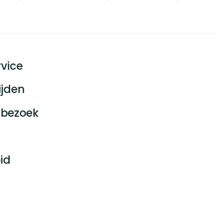
vice
ijden
bezoek
id