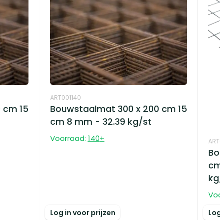
ART001140
 cm 15
Bouwstaalmat 300 x 200 cm 15
cm 8 mm - 32.39 kg/st
Voorraad:
140
+
ART
Bo
cm
kg
Vo
Log in voor prijzen
Log