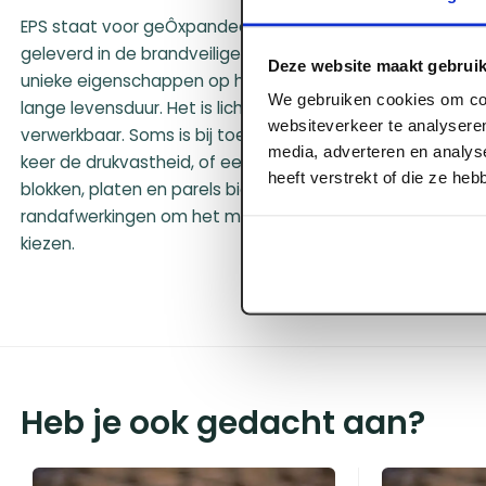
EPS staat voor geÔxpandeerd polystyreen en wordt door
geleverd in de brandveilige SE-kwaliteit. EPS is een uiters
Deze website maakt gebruik
unieke eigenschappen op het gebied van isolatie, gezondhe
We gebruiken cookies om con
lange levensduur. Het is licht van gewicht en toch drukvast
websiteverkeer te analyseren
verwerkbaar. Soms is bij toepassing de isolatiewaarde 
media, adverteren en analys
keer de drukvastheid, of een combinatie daarvan. Het b
heeft verstrekt of die ze he
blokken, platen en parels biedt alle mogelijkheden. Versch
randafwerkingen om het meest optimale product voor ju
kiezen.
Heb je ook gedacht aan?