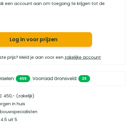
ak een account aan om toegang te krijgen tot de
Log in voor prijzen
ste prijs? Meld je aan voor een
zakelijke account
Haelen
:
Voorraad Gronsveld
:
455
25
 450,- (zakelijk)
orgen in huis
bouwspecialisten
4.5 uit 5