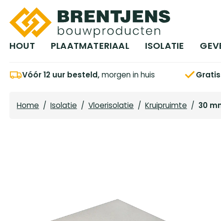
Ga naar hoofdinhoud
HOUT
PLAATMATERIAAL
ISOLATIE
GEV
Vóór 12 uur besteld,
morgen in huis
Grati
Home
/
Isolatie
/
Vloerisolatie
/
Kruipruimte
/
30 mm