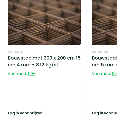
ART001137
ART001138
Bouwstaalmat 300 x 200 cm 15
Bouwstaal
cm 4 mm - 8.12 kg/st
cm 5 mm -
Voorraad:
50
+
Voorraad:
90
Log in voor prijzen
Log in voor p