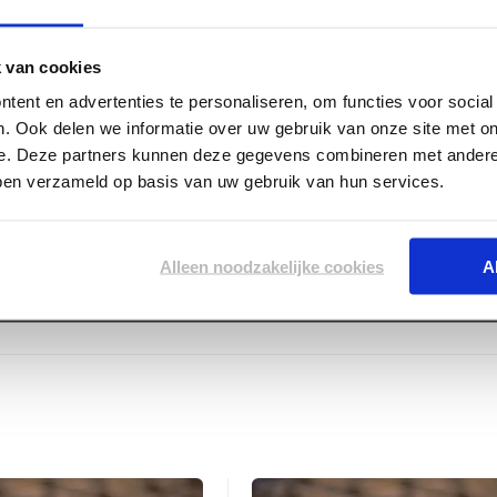
 IsoBouw Systems altijd
t veelzijdig materiaal met
 van cookies
id, veiligheid, milieu en
Downloads
tent en advertenties te personaliseren, om functies voor socia
, gemakkelijk en veilig
. Ook delen we informatie over uw gebruik van onze site met on
maatgevend, de andere
e. Deze partners kunnen deze gegevens combineren met andere 
rede assortiment van
KOMO_EPS_platen.pdf (4
bben verzameld op basis van uw gebruik van hun services.
illende typen, dikten en
KB)
ist uw toepassing te
Alleen noodzakelijke cookies
A