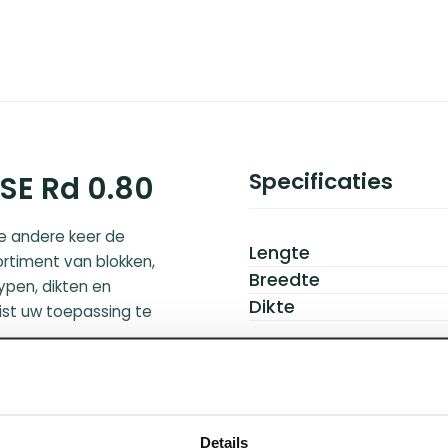
Specificaties
SE Rd 0.80
e andere keer de
Lengte
rtiment van blokken,
Breedte
typen, dikten en
Dikte
ist uw toepassing te
stemen. Parels in de
Details