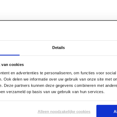
Specificaties
ol Rocksono
Details
 van cookies
Lengte
 45 millimeter dik met
Breedte
tent en advertenties te personaliseren, om functies voor socia
ossing voor thermische en
. Ook delen we informatie over uw gebruik van onze site met on
Dikte
-zijkant is de plaat
e. Deze partners kunnen deze gegevens combineren met andere 
oze aansluiting zonder
bben verzameld op basis van uw gebruik van hun services.
eert faalkosten op de
or toepassingen met
theid van circa 35 kg/m³
Alleen noodzakelijke cookies
A
enschappen en een