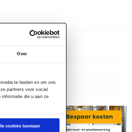
Over
1.200 mm
600 mm
l media te bieden en om ons
ze partners voor social
45 mm
informatie die u aan ze
lle cookies toestaan