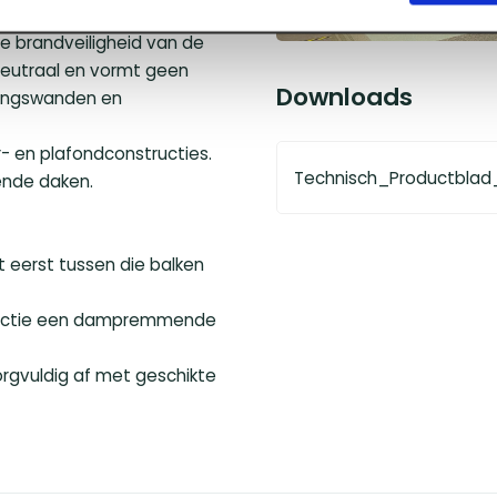
d. Bovendien beschikt het
e brandveiligheid van de
 neutraal en vormt geen
Downloads
dingswanden en
r- en plafondconstructies.
Technisch_Productblad
ende daken.
 eerst tussen die balken
ructie een dampremmende
zorgvuldig af met geschikte