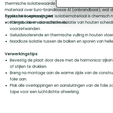
thermische isolatiewaarde die constant blijft over de tij
materiaal over Euro-brandklasse A1 (onbrandbaar), wat d
constructie verhoogt. Het isolatiemateriaal is chemisch
Typische toepassingen
voedingsbodem voor schimmels.
Thermische en akoestische isolatie van houten schei
voorzetwanden.
Geluidsisolerende en thermische vulling in houten vloe
Naadloze isolatie tussen de balken en sporen van hell
Verwerkingstips
Bevestig de plaat door deze met de harmonica-zijkant
of stijlen te drukken.
Breng na montage aan de warme zijde van de const
folie aan.
Plak alle overlappingen en aansluitingen van de folie 
tape voor een luchtdichte afwerking.