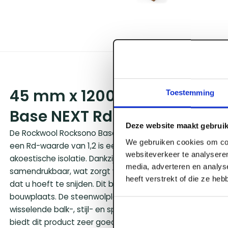
45 mm x 1200 x 600 Rockwo
Toestemming
Base NEXT Rd 1,20 (10 st/pk)
Deze website maakt gebruik
De Rockwool Rocksono Base Vario Next steenwolplaat van
We gebruiken cookies om con
een Rd-waarde van 1,2 is een lichte en veerkrachtige opl
websiteverkeer te analyseren
akoestische isolatie. Dankzij de gepatenteerde harmonica
media, adverteren en analys
samendrukbaar, wat zorgt voor een klemmende en naadl
heeft verstrekt of die ze he
dat u hoeft te snijden. Dit beperkt snijafval en minimalis
bouwplaats. De steenwolplaat is speciaal ontworpen vo
wisselende balk-, stijl- en sporenafstanden. Met een dich
biedt dit product zeer goede geluidsabsorberende eig