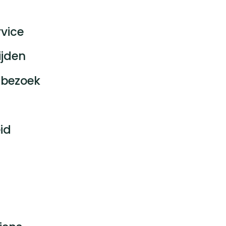
vice
ijden
bezoek
id