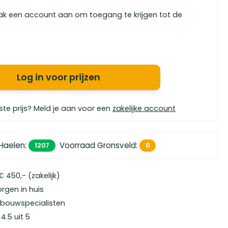
ak een account aan om toegang te krijgen tot de
Log in voor prijzen
ste prijs? Meld je aan voor een
zakelijke account
Haelen
:
Voorraad Gronsveld
:
1207
0
 450,- (zakelijk)
orgen in huis
bouwspecialisten
4.5 uit 5