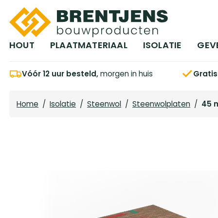
Ga naar hoofdinhoud
HOUT
PLAATMATERIAAL
ISOLATIE
GEV
Vóór 12 uur besteld,
morgen in huis
Grati
Home
/
Isolatie
/
Steenwol
/
Steenwolplaten
/
45 m