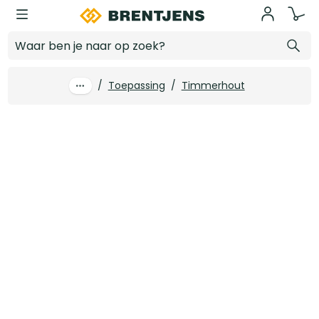
Ga naar hoofdinhoud
45 x 70 mm Vuren C geschaafd FSC
Log in voor prijzen
/
Toepassing
/
Timmerhout