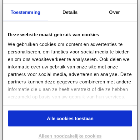
Toestemming
Details
Over
ART000015
45 x 70 mm Vuren C geschaafd FSC
Deze website maakt gebruik van cookies
We gebruiken cookies om content en advertenties te
personaliseren, om functies voor social media te bieden
Lengte
Voorraad
Aantal
Totaal
en om ons websiteverkeer te analyseren. Ook delen we
informatie over uw gebruik van onze site met onze
800
+
2400 mm
partners voor social media, adverteren en analyse. Deze
partners kunnen deze gegevens combineren met andere
800
+
2700 mm
informatie die u aan ze heeft verstrekt of die ze hebben
verzameld op basis van uw gebruik van hun services.
800
+
3000 mm
Alle cookies toestaan
680
+
3300 mm
150
+
3600 mm
Alleen noodzakelijke cookies