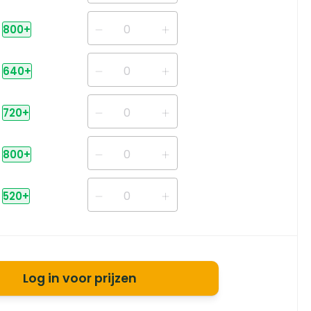
800
+
640
+
720
+
800
+
520
+
Log in voor prijzen