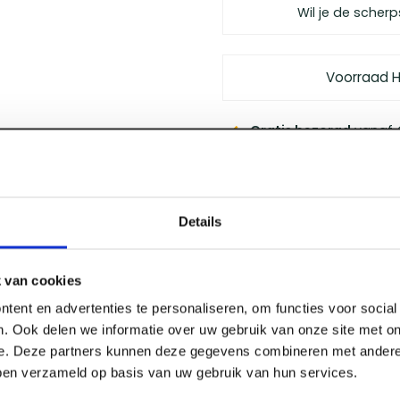
Wil je de scherp
Voorraad 
Gratis bezorgd
vanaf €
Vóór 12 uur besteld
, m
Persoonlijk advies
van 
Klanten geven ons
een 
Details
 van cookies
tent en advertenties te personaliseren, om functies voor socia
. Ook delen we informatie over uw gebruik van onze site met on
Specificaties
neerd FSC
e. Deze partners kunnen deze gegevens combineren met andere 
bben verzameld op basis van uw gebruik van hun services.
e ideale regel voor