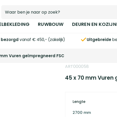
ELBEKLEDING
RUWBOUW
DEUREN EN KOZIJN
s bezorgd
vanaf € 450,- (zakelijk)
Uitgebreide
be
0 mm Vuren geïmpregneerd FSC
ART000058
45 x 70 mm Vuren
Lengte
2700 mm