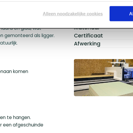
Kopmaat
rduurzaming is het hout
Breedte
ur van uw schutting. De
Alleen noodzakelijke cookies
A
Dikte
stevig op vast te
Materiaal
chaafd en glad, wat
Certificaat
en gemonteerd als ligger.
Afwerking
tuurlijk.
genaan komen
len te hangen.
oor een afgeschuinde