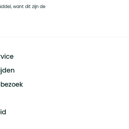
el, want dit zijn de
vice
ijden
bezoek
id