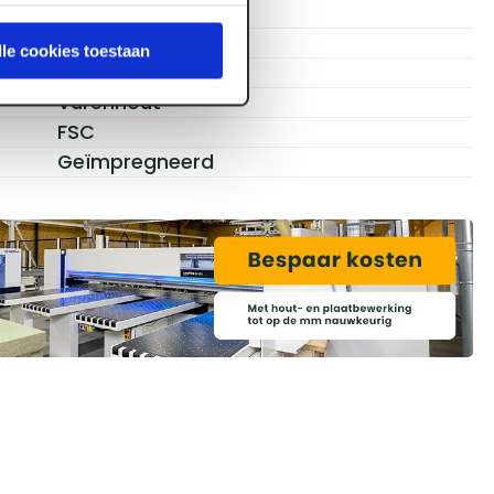
45 x 70 mm
70 mm
lle cookies toestaan
45 mm
Vurenhout
FSC
Geïmpregneerd