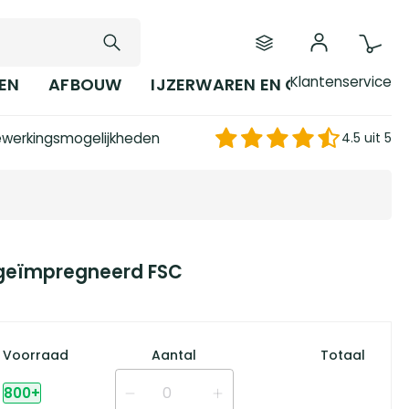
Klantenservice
EN
AFBOUW
IJZERWAREN EN GEREEDSCHAP
werkingsmogelijkheden
4.5 uit 5
 geïmpregneerd FSC
Voorraad
Aantal
Totaal
800
+