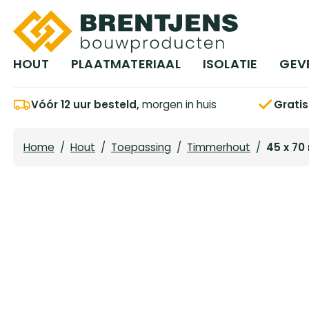
Ga naar hoofdinhoud
HOUT
PLAATMATERIAAL
ISOLATIE
GEV
Vóór 12 uur besteld,
morgen in huis
Grati
Home
/
Hout
/
Toepassing
/
Timmerhout
/
45 x 7