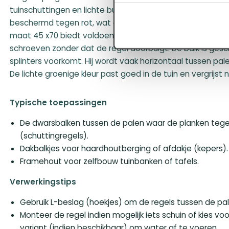
tuinschuttingen en lichte buitenconstructies. Door de ve
beschermd tegen rot, wat essentieel is voor de levensdu
maat 45 x70 biedt voldoende body om schuttingplanken 
schroeven zonder dat de regel doorbuigt. De balk is ges
splinters voorkomt. Hij wordt vaak horizontaal tussen pal
De lichte groenige kleur past goed in de tuin en vergrijst na
Typische toepassingen
De dwarsbalken tussen de palen waar de planken te
(schuttingregels).
Dakbalkjes voor haardhoutberging of afdakje (kepers).
Framehout voor zelfbouw tuinbanken of tafels.
Verwerkingstips
Gebruik L-beslag (hoekjes) om de regels tussen de pa
Monteer de regel indien mogelijk iets schuin of kies v
variant (indien beschikbaar) om water af te voeren.