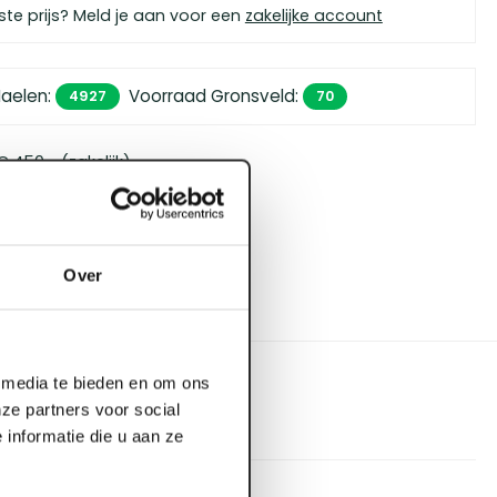
ste prijs? Meld je aan voor een
zakelijke account
Haelen
:
Voorraad Gronsveld
:
4927
70
 450,- (zakelijk)
orgen in huis
bouwspecialisten
4.5 uit 5
Over
l media te bieden en om ons
ze partners voor social
informatie die u aan ze