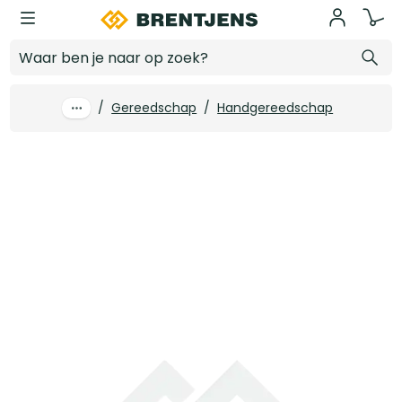
Ga naar hoofdinhoud
4tecx Bithouder magneet
Log in voor prijzen
/
Gereedschap
/
Handgereedschap