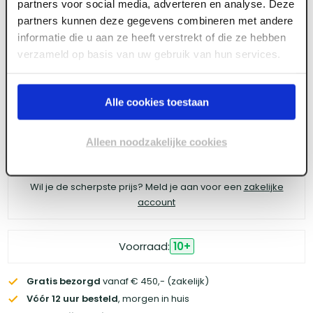
partners voor social media, adverteren en analyse. Deze
4tecx Bithouder magneet
partners kunnen deze gegevens combineren met andere
informatie die u aan ze heeft verstrekt of die ze hebben
verzameld op basis van uw gebruik van hun services.
Meld je aan of maak een account aan om toegang
te krijgen tot de prijzen.
Alle cookies toestaan
Alleen noodzakelijke cookies
Log in voor prijzen
Wil je de scherpste prijs? Meld je aan voor een
zakelijke
account
Voorraad:
10
+
Gratis bezorgd
vanaf € 450,- (zakelijk)
Vóór 12 uur besteld
, morgen in huis