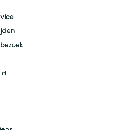
vice
ijden
bezoek
id
jens