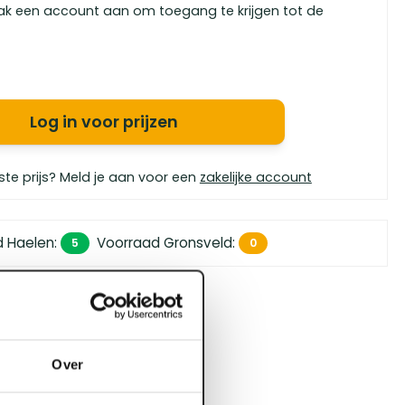
ak een account aan om toegang te krijgen tot de
Log in voor prijzen
ste prijs? Meld je aan voor een
zakelijke account
d Haelen
:
Voorraad Gronsveld
:
5
0
 450,- (zakelijk)
orgen in huis
bouwspecialisten
Over
4.5 uit 5