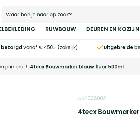
ELBEKLEDING
RUWBOUW
DEUREN EN KOZIJN
s bezorgd
vanaf € 450,- (zakelijk)
Uitgebreide
be
en primers
/
4tecx Bouwmarker blauw fluor 500ml
ART006002
4tecx Bouwmarker 