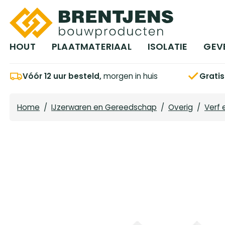
Ga naar hoofdinhoud
HOUT
PLAATMATERIAAL
ISOLATIE
GEV
Vóór 12 uur besteld,
morgen in huis
Grati
Home
/
IJzerwaren en Gereedschap
/
Overig
/
Verf 