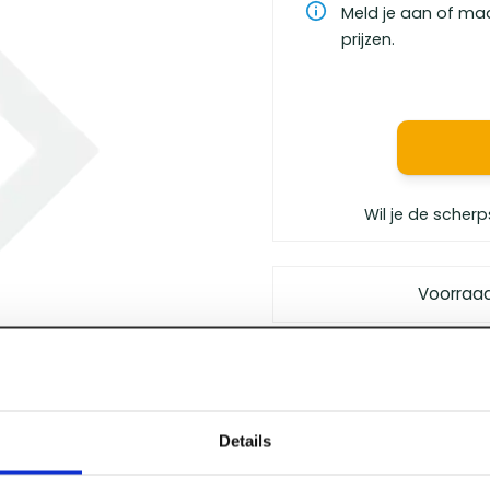
Meld je aan of ma
prijzen.
Wil je de scherp
Voorraa
Gratis bezorgd
vanaf €
Vóór 12 uur besteld
, m
Persoonlijk advies
van 
Details
Klanten geven ons
een 