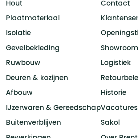
Hout
Contact
Plaatmateriaal
Klantenser
Isolatie
Openingst
Gevelbekleding
Showroom
Ruwbouw
Logistiek
Deuren & kozijnen
Retourbele
Afbouw
Historie
IJzerwaren & Gereedschap
Vacatures
Buitenverblijven
Sakol
Bewerkingen
Over Brent