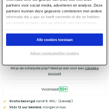
4tecx Bouwmarker geel fluor 500ml
partners voor social media, adverteren en analyse. Deze
partners kunnen deze gegevens combineren met andere
informatie die u aan ze heeft verstrekt of die ze hebben
verzameld op basis van uw gebruik van hun services.
Meld je aan of maak een account aan om toegang
te krijgen tot de prijzen.
Alle cookies toestaan
Alleen noodzakelijke cookies
Log in voor prijzen
Wil je de scherpste prijs? Meld je aan voor een
zakelijke
account
Voorraad:
50
+
Gratis bezorgd
vanaf € 450,- (zakelijk)
Vóór 12 uur besteld
, morgen in huis