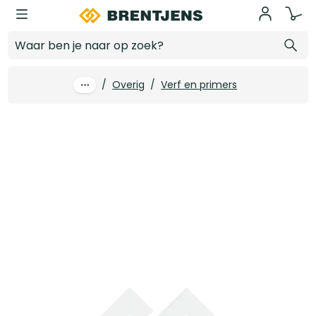
Ga naar hoofdinhoud
4tecx Bouwmarker geel fluor 500ml
Log in voor prijzen
/
Overig
/
Verf en primers