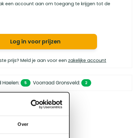
ak een account aan om toegang te krijgen tot de
Log in voor prijzen
ste prijs? Meld je aan voor een
zakelijke account
d Haelen
:
Voorraad Gronsveld
:
5
2
 450,- (zakelijk)
orgen in huis
bouwspecialisten
Over
4.5 uit 5