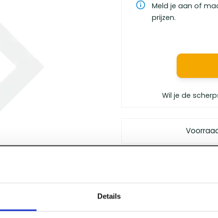
Meld je aan of ma
prijzen.
Wil je de scherp
Voorraa
Gratis bezorgd
vanaf €
Vóór 12 uur besteld
, m
Persoonlijk advies
van 
Details
Klanten geven ons
een 