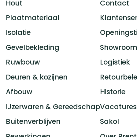
Hout
Contact
Plaatmateriaal
Klantenser
Isolatie
Openingst
Gevelbekleding
Showroom
Ruwbouw
Logistiek
Deuren & kozijnen
Retourbele
Afbouw
Historie
IJzerwaren & Gereedschap
Vacatures
Buitenverblijven
Sakol
Bewerkingen
Over Brent