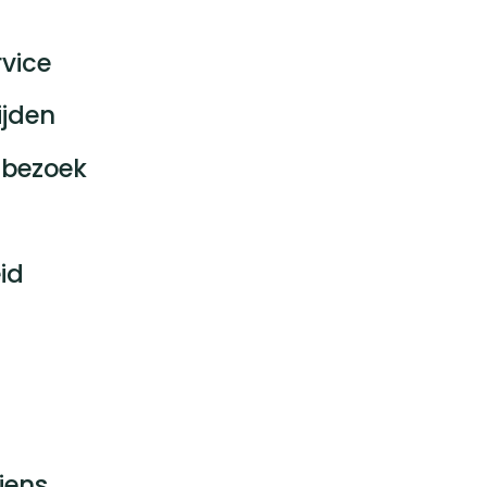
vice
ijden
bezoek
id
jens