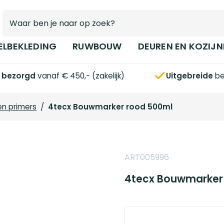
ELBEKLEDING
RUWBOUW
DEUREN EN KOZIJN
s bezorgd
vanaf € 450,- (zakelijk)
Uitgebreide
be
en primers
/
4tecx Bouwmarker rood 500ml
ART005996
4tecx Bouwmarker