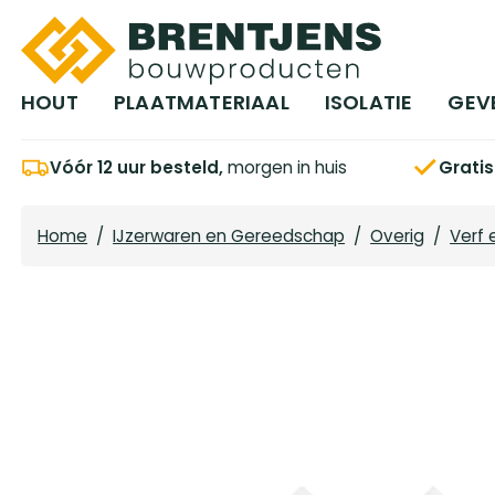
Ga naar hoofdinhoud
HOUT
PLAATMATERIAAL
ISOLATIE
GEV
Vóór 12 uur besteld,
morgen in huis
Grati
Home
/
IJzerwaren en Gereedschap
/
Overig
/
Verf 