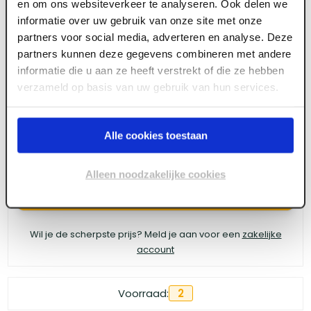
en om ons websiteverkeer te analyseren. Ook delen we
ART005934
informatie over uw gebruik van onze site met onze
4tecx Gesmede spade 330 x 140 mm met
partners voor social media, adverteren en analyse. Deze
hals blank geslepen met essen steel
partners kunnen deze gegevens combineren met andere
informatie die u aan ze heeft verstrekt of die ze hebben
verzameld op basis van uw gebruik van hun services.
Meld je aan of maak een account aan om toegang
te krijgen tot de prijzen.
Alle cookies toestaan
Alleen noodzakelijke cookies
Log in voor prijzen
Wil je de scherpste prijs? Meld je aan voor een
zakelijke
account
Voorraad:
2