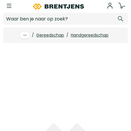
Ga naar hoofdinhoud
4tecx Gesmede spade 330 x 140 mm met hals blank geslepen met essen steel
Log in voor prijzen
/
Gereedschap
/
Handgereedschap