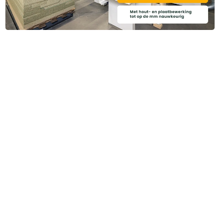
Categoriëen
Service & Info
Algemene voorwaarden
Privacy beleid
Disclaimer
Cookies
Copyright ©
2026
Brentjens Bouwproducten