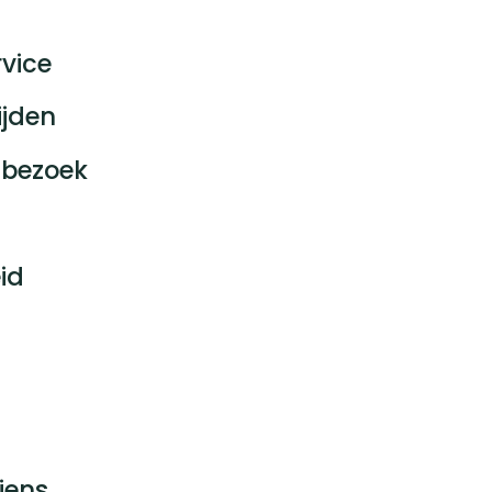
vice
ijden
bezoek
id
jens