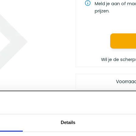
Meld je aan of ma
prijzen.
Wil je de scherp
Voorraa
Gratis bezorgd
vanaf €
Vóór 12 uur besteld
, m
Persoonlijk advies
van 
Details
Klanten geven ons
een 