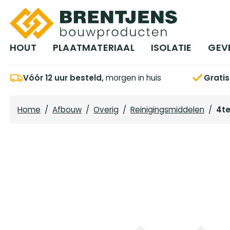
Ga naar hoofdinhoud
HOUT
PLAATMATERIAAL
ISOLATIE
GEV
Vóór 12 uur besteld,
morgen in huis
Grati
Home
/
Afbouw
/
Overig
/
Reinigingsmiddelen
/
4te