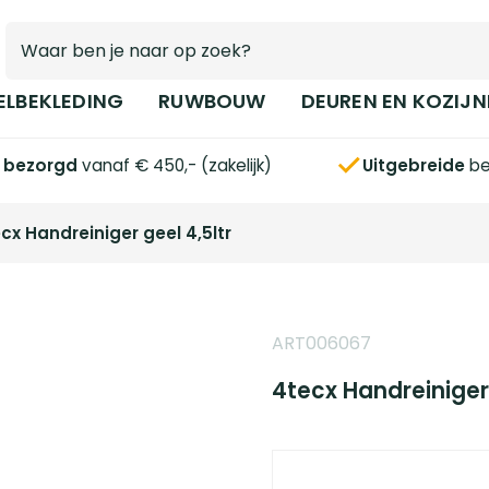
ELBEKLEDING
RUWBOUW
DEUREN EN KOZIJN
s bezorgd
vanaf € 450,- (zakelijk)
Uitgebreide
be
cx Handreiniger geel 4,5ltr
ART006067
4tecx Handreiniger 