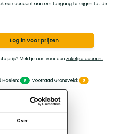
ak een account aan om toegang te krijgen tot de
Log in voor prijzen
ste prijs? Meld je aan voor een
zakelijke account
d Haelen
:
Voorraad Gronsveld
:
8
0
 450,- (zakelijk)
orgen in huis
bouwspecialisten
Over
4.5 uit 5