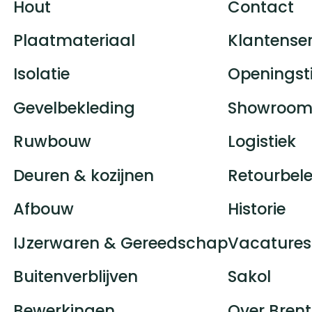
Hout
Contact
Plaatmateriaal
Klantenser
Isolatie
Openingst
Gevelbekleding
Showroom
Ruwbouw
Logistiek
Deuren & kozijnen
Retourbele
Afbouw
Historie
IJzerwaren & Gereedschap
Vacatures
Buitenverblijven
Sakol
Bewerkingen
Over Brent