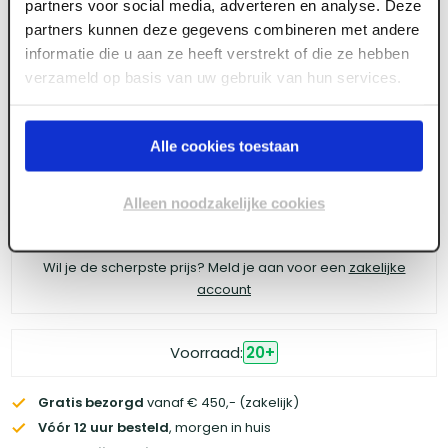
partners voor social media, adverteren en analyse. Deze
4tecx Kruipolie 400ml
partners kunnen deze gegevens combineren met andere
informatie die u aan ze heeft verstrekt of die ze hebben
verzameld op basis van uw gebruik van hun services.
Meld je aan of maak een account aan om toegang
te krijgen tot de prijzen.
Alle cookies toestaan
Alleen noodzakelijke cookies
Log in voor prijzen
Wil je de scherpste prijs? Meld je aan voor een
zakelijke
account
Voorraad:
20
+
Gratis bezorgd
vanaf € 450,- (zakelijk)
Vóór 12 uur besteld
, morgen in huis