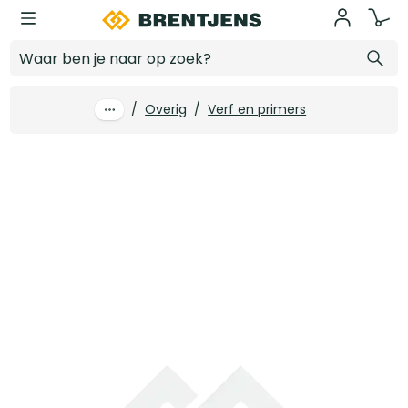
Ga naar hoofdinhoud
4tecx Kruipolie 400ml
Log in voor prijzen
/
Overig
/
Verf en primers