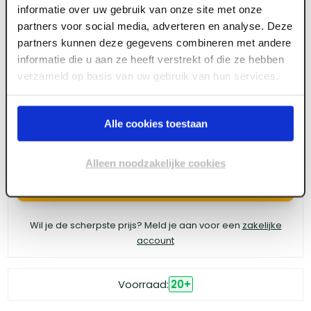
informatie over uw gebruik van onze site met onze
4tecx Onderdelen reiniger / Powercleaner
partners voor social media, adverteren en analyse. Deze
partners kunnen deze gegevens combineren met andere
500ml
informatie die u aan ze heeft verstrekt of die ze hebben
verzameld op basis van uw gebruik van hun services.
Meld je aan of maak een account aan om toegang
te krijgen tot de prijzen.
Alle cookies toestaan
Alleen noodzakelijke cookies
Log in voor prijzen
Wil je de scherpste prijs? Meld je aan voor een
zakelijke
account
Voorraad:
20
+