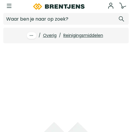
Ga naar hoofdinhoud
4tecx Onderdelen reiniger / Powercleaner 500ml
Log in voor prijzen
/
Overig
/
Reinigingsmiddelen