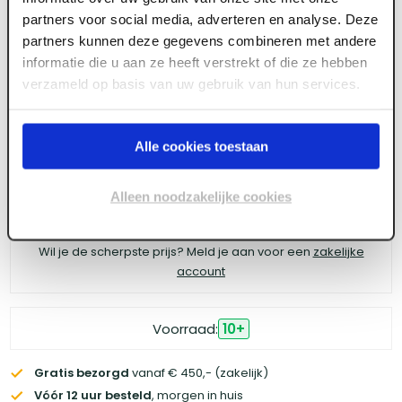
4tecx Patentkwast Blauw acryl 630.20
partners voor social media, adverteren en analyse. Deze
partners kunnen deze gegevens combineren met andere
informatie die u aan ze heeft verstrekt of die ze hebben
verzameld op basis van uw gebruik van hun services.
Meld je aan of maak een account aan om toegang
te krijgen tot de prijzen.
Alle cookies toestaan
Alleen noodzakelijke cookies
Log in voor prijzen
Wil je de scherpste prijs? Meld je aan voor een
zakelijke
account
Voorraad:
10
+
Gratis bezorgd
vanaf € 450,- (zakelijk)
Vóór 12 uur besteld
, morgen in huis