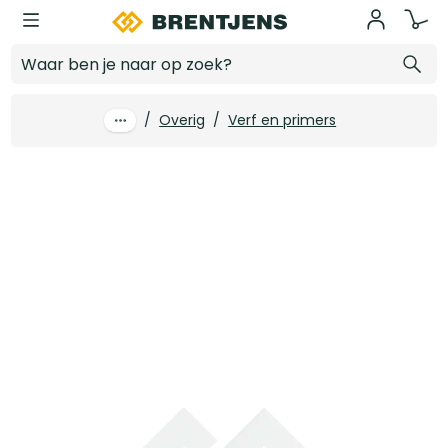
Ga naar hoofdinhoud
4tecx Patentkwast Blauw acryl 630.20
Log in voor prijzen
/
Overig
/
Verf en primers