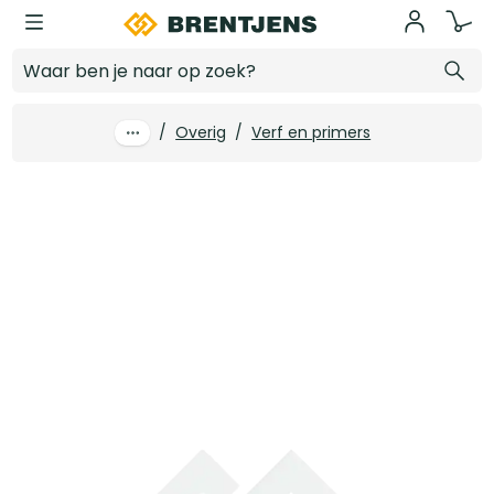
Ga naar hoofdinhoud
4tecx Radiatorroller fia 503R 10 stuks
Log in voor prijzen
/
Overig
/
Verf en primers