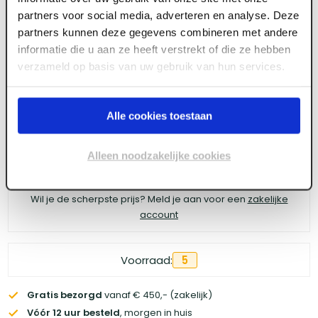
4tecx Radiatorroller fia 503R 10 stuks
partners voor social media, adverteren en analyse. Deze
partners kunnen deze gegevens combineren met andere
informatie die u aan ze heeft verstrekt of die ze hebben
verzameld op basis van uw gebruik van hun services.
Meld je aan of maak een account aan om toegang
te krijgen tot de prijzen.
Alle cookies toestaan
Alleen noodzakelijke cookies
Log in voor prijzen
Wil je de scherpste prijs? Meld je aan voor een
zakelijke
account
Voorraad:
5
Gratis bezorgd
vanaf € 450,- (zakelijk)
Vóór 12 uur besteld
, morgen in huis