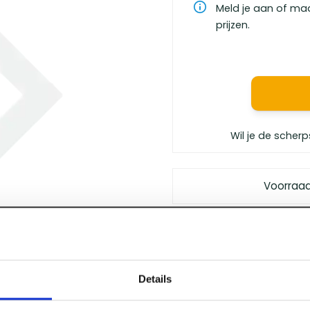
Meld je aan of ma
prijzen.
Wil je de scherp
Voorraa
Gratis bezorgd
vanaf €
Vóór 12 uur besteld
, m
Persoonlijk advies
van 
Details
Klanten geven ons
een 