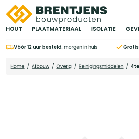
Ga naar hoofdinhoud
HOUT
PLAATMATERIAAL
ISOLATIE
GEV
Vóór 12 uur besteld,
morgen in huis
Grati
Home
/
Afbouw
/
Overig
/
Reinigingsmiddelen
/
4te