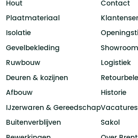
Hout
Contact
Plaatmateriaal
Klantenser
Isolatie
Openingst
Gevelbekleding
Showroom
Ruwbouw
Logistiek
Deuren & kozijnen
Retourbele
Afbouw
Historie
IJzerwaren & Gereedschap
Vacatures
Buitenverblijven
Sakol
Bewerkingen
Over Brent