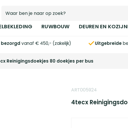
ELBEKLEDING
RUWBOUW
DEUREN EN KOZIJN
s bezorgd
vanaf € 450,- (zakelijk)
Uitgebreide
be
cx Reinigingsdoekjes 80 doekjes per bus
ART005924
4tecx Reinigingsdo