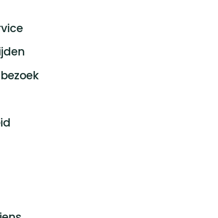
vice
ijden
bezoek
id
jens