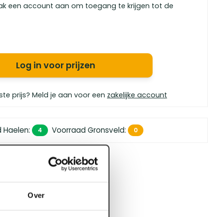
ak een account aan om toegang te krijgen tot de
Log in voor prijzen
ste prijs? Meld je aan voor een
zakelijke account
d Haelen
:
Voorraad Gronsveld
:
4
0
 450,- (zakelijk)
orgen in huis
bouwspecialisten
Over
4.5 uit 5