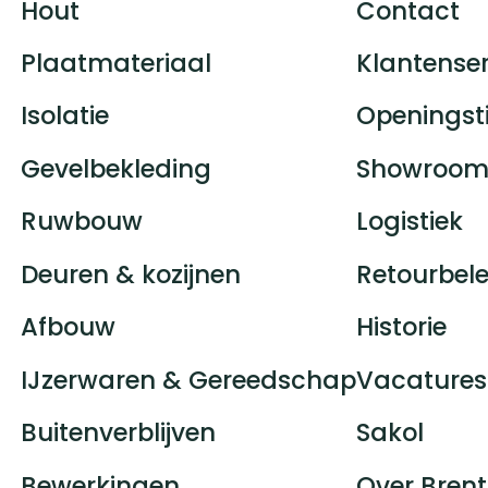
Hout
Contact
Plaatmateriaal
Klantenser
Isolatie
Openingst
Gevelbekleding
Showroom
Ruwbouw
Logistiek
Deuren & kozijnen
Retourbele
Afbouw
Historie
IJzerwaren & Gereedschap
Vacatures
Buitenverblijven
Sakol
Bewerkingen
Over Brent