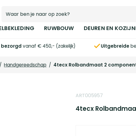
ELBEKLEDING
RUWBOUW
DEUREN EN KOZIJN
s bezorgd
vanaf € 450,- (zakelijk)
Uitgebreide
be
/
Handgereedschap
/
4tecx Rolbandmaat 2 component
ART005957
4tecx Rolbandmaa