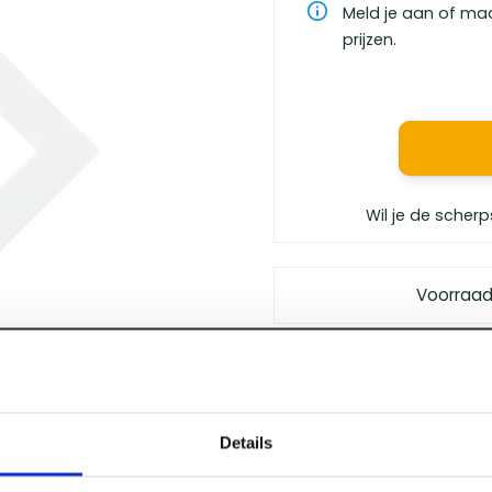
Meld je aan of ma
prijzen.
Wil je de scherp
Voorraad
Gratis bezorgd
vanaf €
Vóór 12 uur besteld
, m
Persoonlijk advies
van 
Details
Klanten geven ons
een 