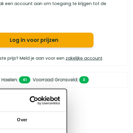
ak een account aan om toegang te krijgen tot de
Log in voor prijzen
ste prijs? Meld je aan voor een
zakelijke account
 Haelen
:
Voorraad Gronsveld
:
41
3
 450,- (zakelijk)
orgen in huis
bouwspecialisten
Over
4.5 uit 5