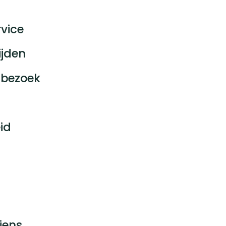
vice
ijden
bezoek
id
jens