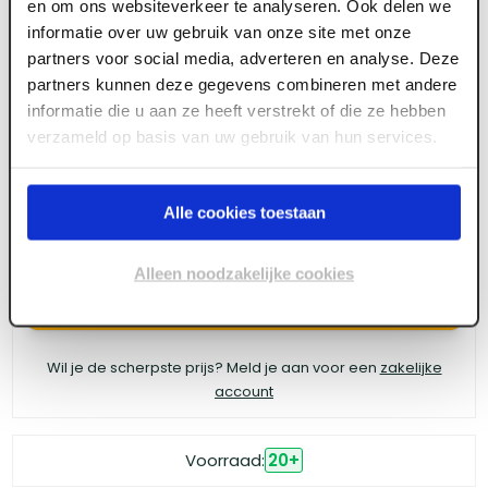
en om ons websiteverkeer te analyseren. Ook delen we
ART005956
informatie over uw gebruik van onze site met onze
4tecx Rolbandmaat 2 componenten 8m x
partners voor social media, adverteren en analyse. Deze
25mm klasse 2
partners kunnen deze gegevens combineren met andere
informatie die u aan ze heeft verstrekt of die ze hebben
verzameld op basis van uw gebruik van hun services.
Meld je aan of maak een account aan om toegang
te krijgen tot de prijzen.
Alle cookies toestaan
Alleen noodzakelijke cookies
Log in voor prijzen
Wil je de scherpste prijs? Meld je aan voor een
zakelijke
account
Voorraad:
20
+