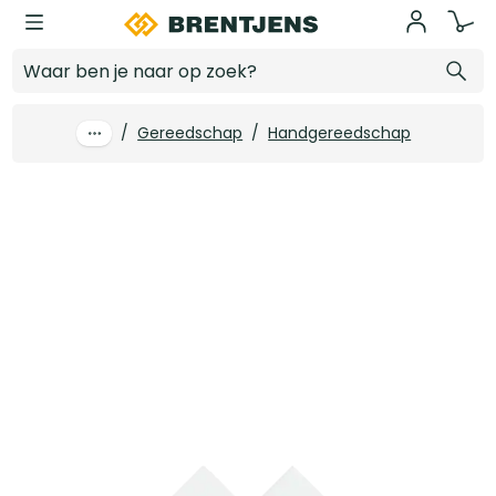
Ga naar hoofdinhoud
4tecx Rolbandmaat 2 componenten 8m x 25mm klasse 2
Log in voor prijzen
/
Gereedschap
/
Handgereedschap