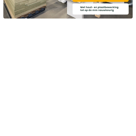
Categoriëen
Service & Info
Algemene voorwaarden
Privacy beleid
Disclaimer
Cookies
Copyright ©
2026
Brentjens Bouwproducten