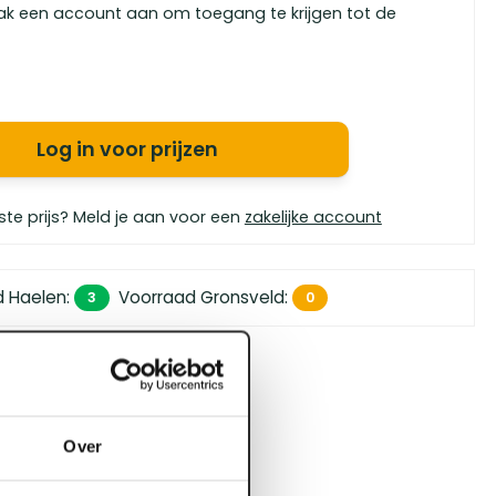
ak een account aan om toegang te krijgen tot de
Log in voor prijzen
ste prijs? Meld je aan voor een
zakelijke account
d Haelen
:
Voorraad Gronsveld
:
3
0
 450,- (zakelijk)
orgen in huis
bouwspecialisten
Over
4.5 uit 5