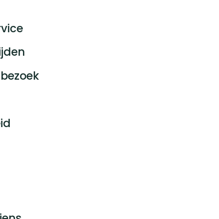
vice
ijden
bezoek
id
jens