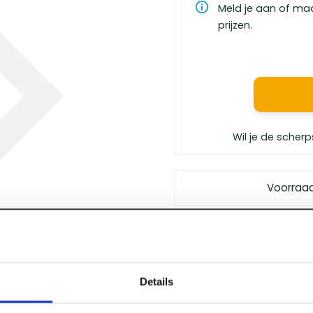
Meld je aan of ma
prijzen.
Wil je de scherp
Voorraa
Gratis bezorgd
vanaf €
Vóór 12 uur besteld
, m
Persoonlijk advies
van 
Details
Klanten geven ons
een 