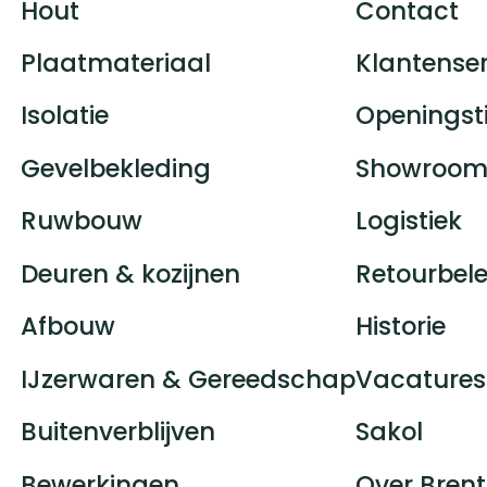
Hout
Contact
Plaatmateriaal
Klantenser
Isolatie
Openingst
Gevelbekleding
Showroom
Ruwbouw
Logistiek
Deuren & kozijnen
Retourbele
Afbouw
Historie
IJzerwaren & Gereedschap
Vacatures
Buitenverblijven
Sakol
Bewerkingen
Over Brent