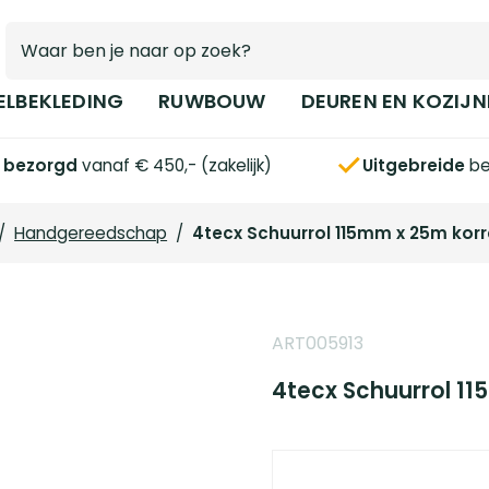
ELBEKLEDING
RUWBOUW
DEUREN EN KOZIJN
s bezorgd
vanaf € 450,- (zakelijk)
Uitgebreide
be
/
Handgereedschap
/
4tecx Schuurrol 115mm x 25m korre
ART005913
4tecx Schuurrol 11