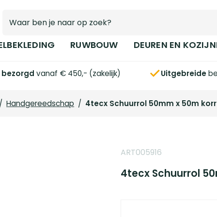
ELBEKLEDING
RUWBOUW
DEUREN EN KOZIJN
s bezorgd
vanaf € 450,- (zakelijk)
Uitgebreide
be
/
Handgereedschap
/
4tecx Schuurrol 50mm x 50m korre
ART005916
4tecx Schuurrol 50