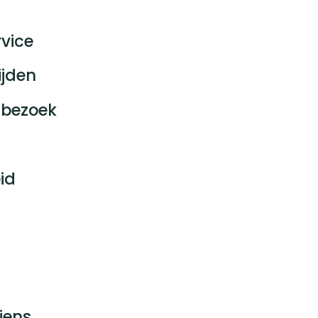
vice
ijden
bezoek
id
jens