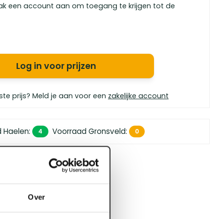
ak een account aan om toegang te krijgen tot de
Log in voor prijzen
ste prijs? Meld je aan voor een
zakelijke account
d Haelen
:
Voorraad Gronsveld
:
4
0
 450,- (zakelijk)
orgen in huis
bouwspecialisten
Over
4.5 uit 5