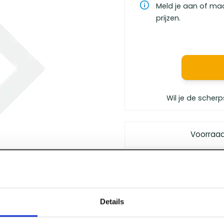
Meld je aan of ma
prijzen.
Wil je de scherp
Voorraa
Gratis bezorgd
vanaf €
Vóór 12 uur besteld
, m
Persoonlijk advies
van 
Details
Klanten geven ons
een 