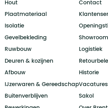
Hout
Contact
Plaatmateriaal
Klantenser
Isolatie
Openingst
Gevelbekleding
Showroom
Ruwbouw
Logistiek
Deuren & kozijnen
Retourbele
Afbouw
Historie
IJzerwaren & Gereedschap
Vacatures
Buitenverblijven
Sakol
Bewerkingen
Over Brent