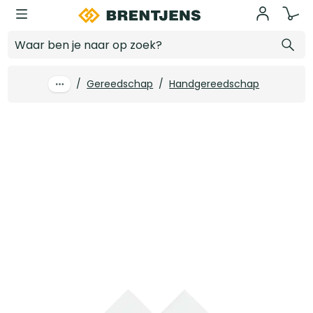
Ga naar hoofdinhoud
4tecx Schuurrol 50mm x 50m korrel 240 linnen
Log in voor prijzen
/
Gereedschap
/
Handgereedschap