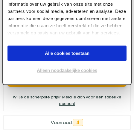
informatie over uw gebruik van onze site met onze
4tecx Schuurrol 50mm x 50m korrel 240
partners voor social media, adverteren en analyse. Deze
partners kunnen deze gegevens combineren met andere
linnen
informatie die u aan ze heeft verstrekt of die ze hebben
verzameld op basis van uw gebruik van hun services.
Meld je aan of maak een account aan om toegang
te krijgen tot de prijzen.
Alle cookies toestaan
Alleen noodzakelijke cookies
Log in voor prijzen
Wil je de scherpste prijs? Meld je aan voor een
zakelijke
account
Voorraad:
4