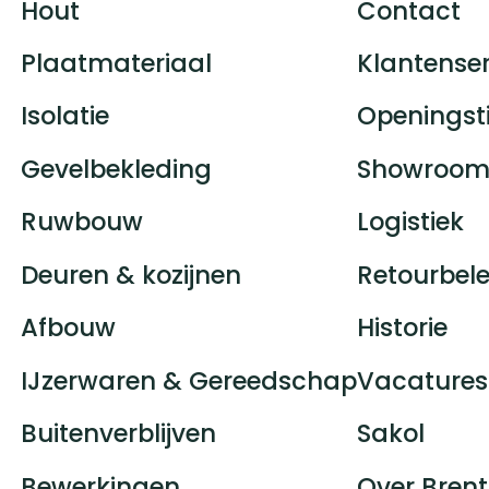
Hout
Contact
Plaatmateriaal
Klantenser
Isolatie
Openingst
Gevelbekleding
Showroom
Ruwbouw
Logistiek
Deuren & kozijnen
Retourbele
Afbouw
Historie
IJzerwaren & Gereedschap
Vacatures
Buitenverblijven
Sakol
Bewerkingen
Over Brent