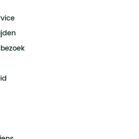
vice
ijden
bezoek
id
jens