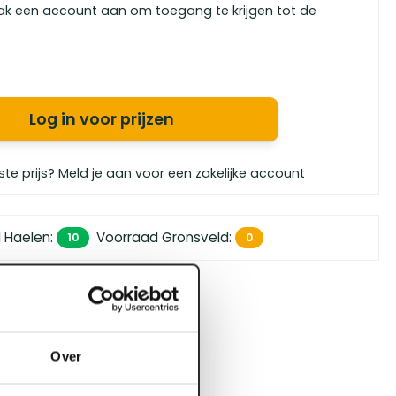
ak een account aan om toegang te krijgen tot de
Log in voor prijzen
ste prijs? Meld je aan voor een
zakelijke account
 Haelen
:
Voorraad Gronsveld
:
10
0
 450,- (zakelijk)
orgen in huis
bouwspecialisten
Over
4.5 uit 5