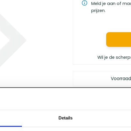
Meld je aan of ma
prijzen.
Wil je de scherp
Voorraad
Gratis bezorgd
vanaf €
Vóór 12 uur besteld
, m
Persoonlijk advies
van 
Details
Klanten geven ons
een 