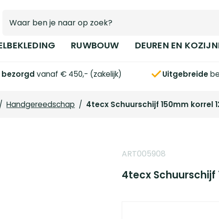
ELBEKLEDING
RUWBOUW
DEUREN EN KOZIJN
s bezorgd
vanaf € 450,- (zakelijk)
Uitgebreide
be
/
Handgereedschap
/
4tecx Schuurschijf 150mm korrel 1
ART005908
4tecx Schuurschijf 