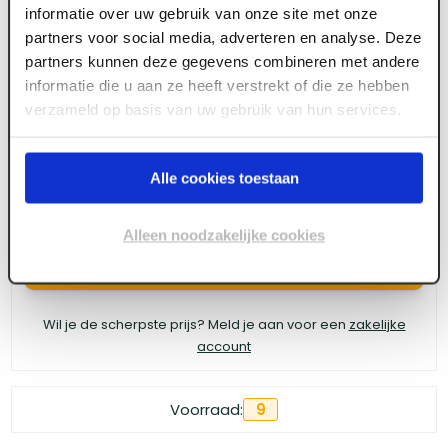
informatie over uw gebruik van onze site met onze
4tecx Schuurschijf 150mm korrel 120 gaten 3
partners voor social media, adverteren en analyse. Deze
partners kunnen deze gegevens combineren met andere
10 stuks
informatie die u aan ze heeft verstrekt of die ze hebben
verzameld op basis van uw gebruik van hun services.
Meld je aan of maak een account aan om toegang
te krijgen tot de prijzen.
Alle cookies toestaan
Alleen noodzakelijke cookies
Log in voor prijzen
Wil je de scherpste prijs? Meld je aan voor een
zakelijke
account
Voorraad:
9