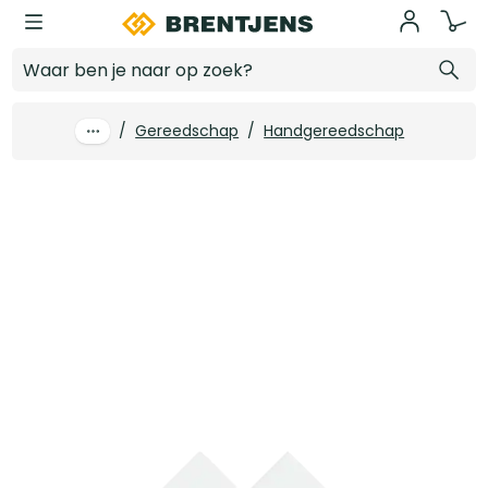
Ga naar hoofdinhoud
4tecx Schuurschijf 150mm korrel 120 gaten 3 10 stuks
Log in voor prijzen
/
Gereedschap
/
Handgereedschap