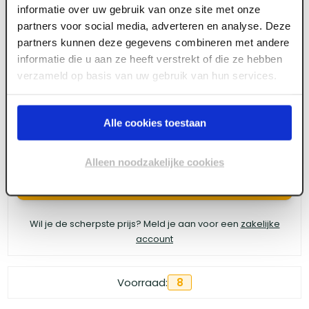
informatie over uw gebruik van onze site met onze
4tecx Schuurschijf 150mm korrel 120 gaten 51
partners voor social media, adverteren en analyse. Deze
partners kunnen deze gegevens combineren met andere
10 stuks
informatie die u aan ze heeft verstrekt of die ze hebben
verzameld op basis van uw gebruik van hun services.
Meld je aan of maak een account aan om toegang
te krijgen tot de prijzen.
Alle cookies toestaan
Alleen noodzakelijke cookies
Log in voor prijzen
Wil je de scherpste prijs? Meld je aan voor een
zakelijke
account
Voorraad:
8