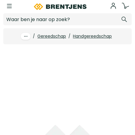
Ga naar hoofdinhoud
4tecx Schuurschijf 150mm korrel 120 gaten 51 10 stuks
Log in voor prijzen
/
Gereedschap
/
Handgereedschap