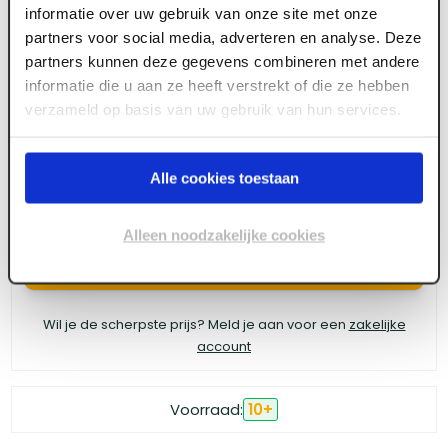
informatie over uw gebruik van onze site met onze
4tecx Schuurschijf 150mm korrel 240 gaten 51
partners voor social media, adverteren en analyse. Deze
partners kunnen deze gegevens combineren met andere
10 stuks
informatie die u aan ze heeft verstrekt of die ze hebben
verzameld op basis van uw gebruik van hun services.
Meld je aan of maak een account aan om toegang
te krijgen tot de prijzen.
Alle cookies toestaan
Alleen noodzakelijke cookies
Log in voor prijzen
Wil je de scherpste prijs? Meld je aan voor een
zakelijke
account
Voorraad:
10
+