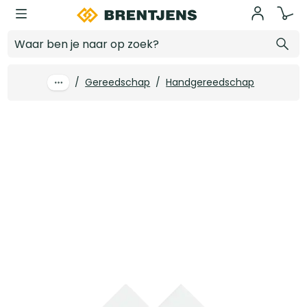
Ga naar hoofdinhoud
4tecx Schuurschijf 150mm korrel 240 gaten 51 10 stuks
Log in voor prijzen
/
Gereedschap
/
Handgereedschap