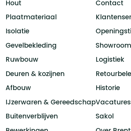
Hout
Contact
Plaatmateriaal
Klantenser
Isolatie
Openingst
Gevelbekleding
Showroom
Ruwbouw
Logistiek
Deuren & kozijnen
Retourbele
Afbouw
Historie
IJzerwaren & Gereedschap
Vacatures
Buitenverblijven
Sakol
Bewerkingen
Over Brent