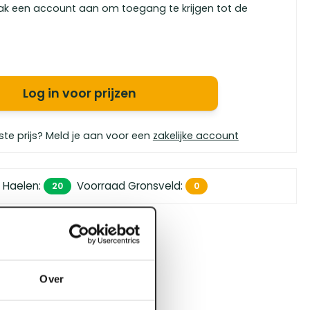
ak een account aan om toegang te krijgen tot de
Log in voor prijzen
ste prijs? Meld je aan voor een
zakelijke account
 Haelen
:
Voorraad Gronsveld
:
20
0
 450,- (zakelijk)
orgen in huis
bouwspecialisten
Over
4.5 uit 5