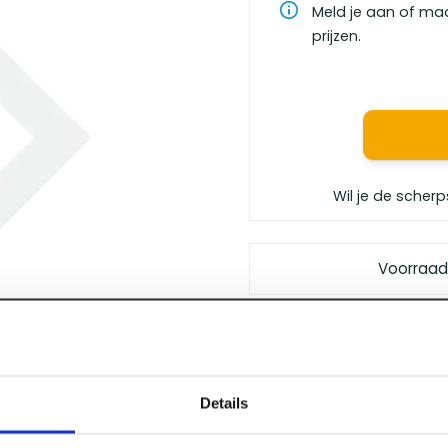
Meld je aan of ma
prijzen.
Wil je de scherp
Voorraad
Gratis bezorgd
vanaf €
Vóór 12 uur besteld
, m
Persoonlijk advies
van 
Details
Klanten geven ons
een 