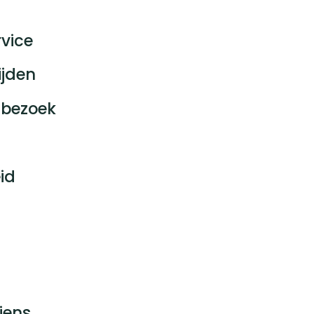
vice
ijden
bezoek
id
jens