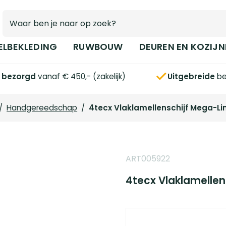
ELBEKLEDING
RUWBOUW
DEUREN EN KOZIJN
s bezorgd
vanaf € 450,- (zakelijk)
Uitgebreide
be
/
Handgereedschap
/
4tecx Vlaklamellenschijf Mega-Lin
ART005922
4tecx Vlaklamellen