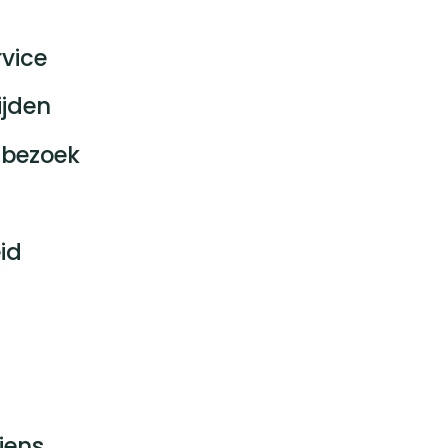
vice
ijden
bezoek
id
jens