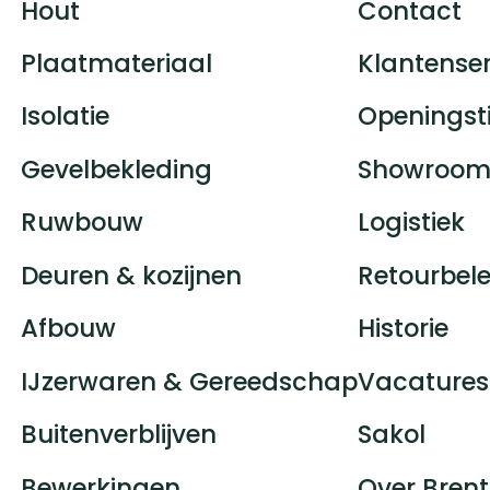
Hout
Contact
Plaatmateriaal
Klantenser
Isolatie
Openingst
Gevelbekleding
Showroom
Ruwbouw
Logistiek
Deuren & kozijnen
Retourbele
Afbouw
Historie
IJzerwaren & Gereedschap
Vacatures
Buitenverblijven
Sakol
Bewerkingen
Over Brent