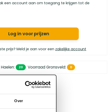
ak een account aan om toegang te krijgen tot de
Log in voor prijzen
ste prijs? Meld je aan voor een
zakelijke account
 Haelen
:
Voorraad Gronsveld
:
20
0
 450,- (zakelijk)
orgen in huis
bouwspecialisten
Over
4.5 uit 5