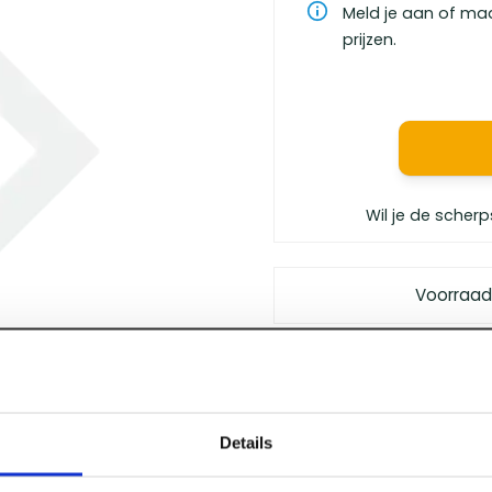
Meld je aan of ma
prijzen.
Wil je de scherp
Voorraad
Gratis bezorgd
vanaf €
Vóór 12 uur besteld
, m
Persoonlijk advies
van 
Details
Klanten geven ons
een 