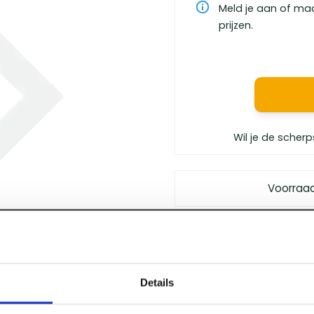
Meld je aan of ma
prijzen.
Wil je de scherp
Voorraa
Gratis bezorgd
vanaf €
Vóór 12 uur besteld
, m
Persoonlijk advies
van 
Details
Klanten geven ons
een 