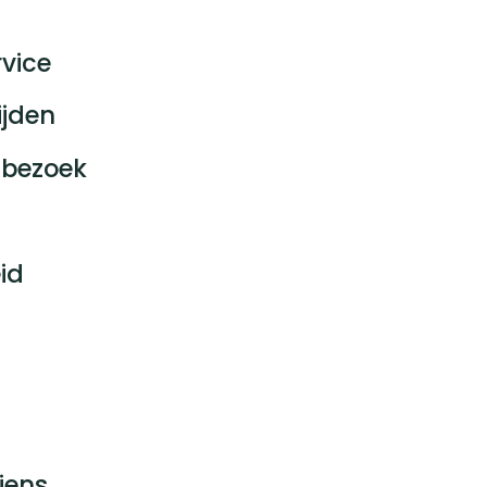
vice
ijden
bezoek
id
jens