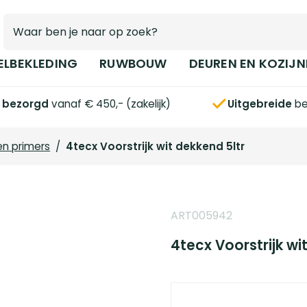
ELBEKLEDING
RUWBOUW
DEUREN EN KOZIJN
s bezorgd
vanaf € 450,- (zakelijk)
Uitgebreide
be
en primers
/
4tecx Voorstrijk wit dekkend 5ltr
ART005942
4tecx Voorstrijk wi