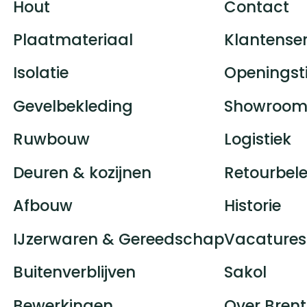
Hout
Contact
Plaatmateriaal
Klantenser
Isolatie
Openingst
Gevelbekleding
Showroom
Ruwbouw
Logistiek
Deuren & kozijnen
Retourbele
Afbouw
Historie
IJzerwaren & Gereedschap
Vacatures
Buitenverblijven
Sakol
Bewerkingen
Over Brent