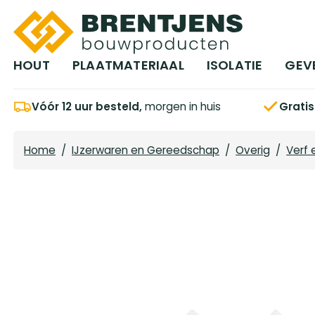
Ga naar hoofdinhoud
HOUT
PLAATMATERIAAL
ISOLATIE
GEV
Vóór 12 uur besteld,
morgen in huis
Grati
Home
/
IJzerwaren en Gereedschap
/
Overig
/
Verf 