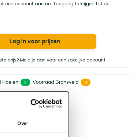
ak een account aan om toegang te krijgen tot de
Log in voor prijzen
ste prijs? Meld je aan voor een
zakelijke account
d Haelen
:
Voorraad Gronsveld
:
3
0
 450,- (zakelijk)
orgen in huis
bouwspecialisten
Over
4.5 uit 5