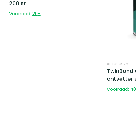
200 st
Voorraad:
20
+
ART000928
TwinBond 
ontvetter 
Voorraad:
4