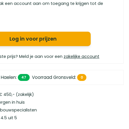
ak een account aan om toegang te krijgen tot de
Log in voor prijzen
ste prijs? Meld je aan voor een
zakelijke account
 Haelen
:
Voorraad Gronsveld
:
47
0
 450,- (zakelijk)
orgen in huis
bouwspecialisten
4.5 uit 5