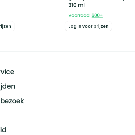
310 ml
Voorraad:
600
+
rijzen
Log in voor prijzen
vice
ijden
bezoek
id