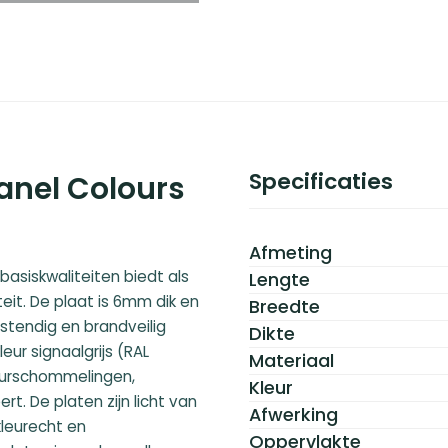
Specificaties
anel Colours
Afmeting
 basiskwaliteiten biedt als
Lengte
teit. De plaat is 6mm dik en
Breedte
stendig en brandveilig
Dikte
eur signaalgrijs (RAL
Materiaal
uurschommelingen,
Kleur
rt. De platen zijn licht van
Afwerking
kleurecht en
Oppervlakte