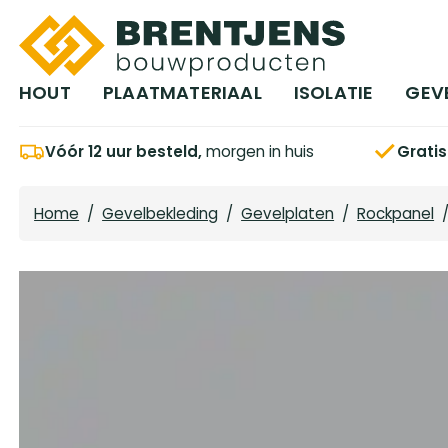
Ga naar hoofdinhoud
HOUT
PLAATMATERIAAL
ISOLATIE
GEV
Vóór 12 uur besteld,
morgen in huis
Grati
Home
/
Gevelbekleding
/
Gevelplaten
/
Rockpanel