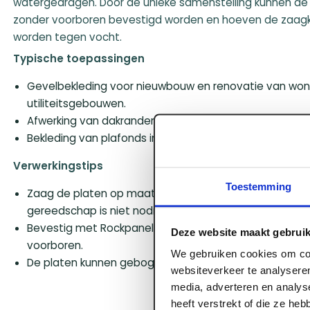
watergedragen. Door de unieke samenstelling kunnen de p
zonder voorboren bevestigd worden en hoeven de zaagk
worden tegen vocht.
Typische toepassingen
Gevelbekleding voor nieuwbouw en renovatie van won
utiliteitsgebouwen.
Afwerking van dakranden, boeidelen, dakkapellen en g
Bekleding van plafonds in buitenlucht, zoals onder luifel
Verwerkingstips
Toestemming
Zaag de platen op maat met een fijne handzaag of cir
gereedschap is niet nodig.
Bevestig met Rockpanel-nagels of schroeven in de kle
Deze website maakt gebruik
voorboren.
We gebruiken cookies om con
De platen kunnen gebogen worden toegepast, wat ontw
websiteverkeer te analyseren
media, adverteren en analys
heeft verstrekt of die ze he