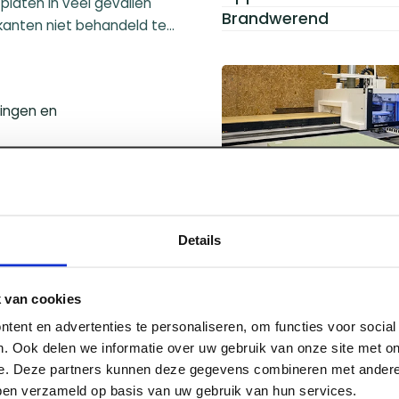
laten in veel gevallen
Brandwerend
anten niet behandeld te
ingen en
oten.
s of carports.
Details
kelzaag; speciaal
ur van de plaat, zonder
 van cookies
tent en advertenties te personaliseren, om functies voor socia
erpvrijheid biedt.
. Ook delen we informatie over uw gebruik van onze site met on
e. Deze partners kunnen deze gegevens combineren met andere 
bben verzameld op basis van uw gebruik van hun services.