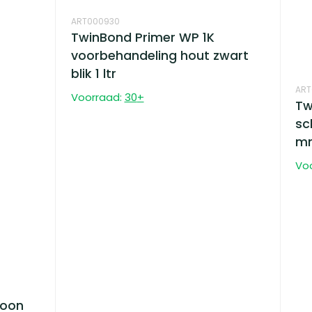
ART000930
TwinBond Primer WP 1K
voorbehandeling hout zwart
blik 1 ltr
ART
Voorraad:
30
+
Tw
sc
m
Vo
roon