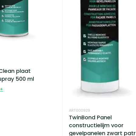
Clean plaat
spray 500 ml
0
+
ART000929
TwinBond Panel
constructielijm voor
gevelpanelen zwart pat