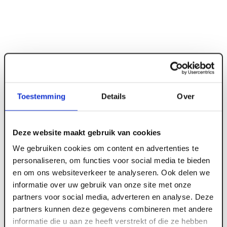
ART000625
Toestemming
Details
Over
6.0 mm x 3050 x 1530 Trespa Izeon 1-z 7016
Antracietgrijs
Deze website maakt gebruik van cookies
We gebruiken cookies om content en advertenties te
personaliseren, om functies voor social media te bieden
en om ons websiteverkeer te analyseren. Ook delen we
Meld je aan of maak een account aan om toegang
te krijgen tot de prijzen.
informatie over uw gebruik van onze site met onze
partners voor social media, adverteren en analyse. Deze
partners kunnen deze gegevens combineren met andere
informatie die u aan ze heeft verstrekt of die ze hebben