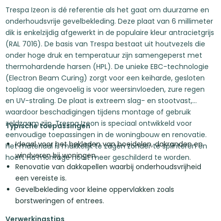
Trespa Izeon is dé referentie als het gaat om duurzame en
onderhoudsvrije gevelbekleding. Deze plaat van 6 millimeter
dik is enkelzijdig afgewerkt in de populaire kleur antracietgrijs
(RAL 7016). De basis van Trespa bestaat uit houtvezels die
onder hoge druk en temperatuur zijn samengeperst met
thermohardende harsen (HPL). De unieke EBC-technologie
(Electron Beam Curing) zorgt voor een keiharde, gesloten
toplaag die ongevoelig is voor weersinvloeden, zure regen
en UV-straling. De plaat is extreem slag- en stootvast,
waardoor beschadigingen tijdens montage of gebruik
zeldzaam zijn. Trespa Izeon is speciaal ontwikkeld voor
Typische toepassingen
eenvoudige toepassingen in de woningbouw en renovatie.
Ideaal voor het bekleden van boeidelen, dakranden en
Het materiaal is makkelijk te zagen zonder te splinteren en
windveren bij woningen.
hoeft na montage nooit meer geschilderd te worden.
Renovatie van dakkapellen waarbij onderhoudsvrijheid
een vereiste is.
Gevelbekleding voor kleine oppervlakken zoals
borstweringen of entrees.
Verwerkingstips