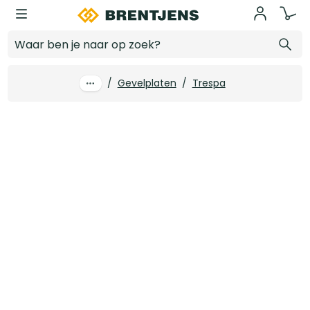
Ga naar hoofdinhoud
6.0 mm x 3050 x 1530 Trespa Izeon 1-z 7016 Antracietgrijs
Log in voor prijzen
/
Gevelplaten
/
Trespa