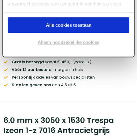
Log in voor prijzen
verzameld op basis van uw gebruik van hun services.
Wil je de scherpste prijs? Meld je aan voor een
zakelijke
Alle cookies toestaan
account
Alleen noodzakelijke cookies
Voorraad:
30
+
Gratis bezorgd
vanaf € 450,- (zakelijk)
Vóór 12 uur besteld
, morgen in huis
Persoonlijk advies
van bouwspecialisten
Klanten geven ons
een 4.5 uit 5
6.0 mm x 3050 x 1530 Trespa
Izeon 1-z 7016 Antracietgrijs