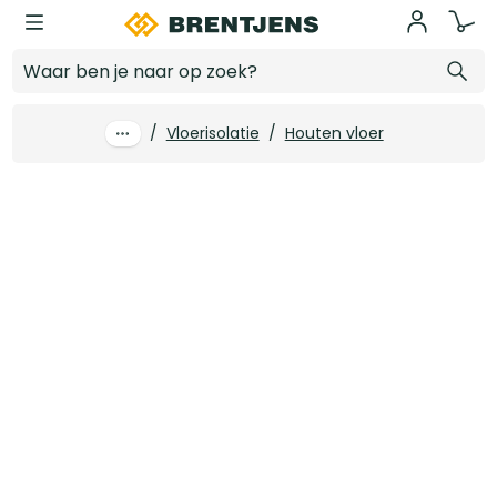
Ga naar hoofdinhoud
60 mm x 1350 x 600 Acoustifit glaswol Rd 1.60 9.72m2/pk (12 st/pk)
Log in voor prijzen
/
Vloerisolatie
/
Houten vloer