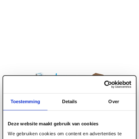
ART001417
Toestemming
Details
Over
60 mm x 1350 x 600 Acoustifit glaswol Rd 1.60
9.72m2/pk (12 st/pk)
Deze website maakt gebruik van cookies
We gebruiken cookies om content en advertenties te