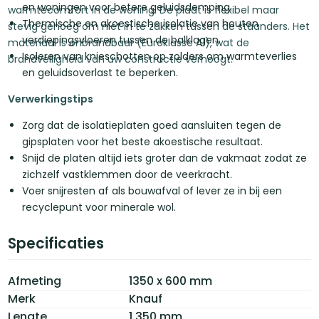
en woningen voor betere geluidsdemping.
warmtecomfort in de woning. De plaat is flexibel maar
Thermische en akoestische isolatie van houten
stevig genoeg om niet in te zakken tussen de staanders. Het
verdiepingsvloeren tussen de balklagen.
materiaal is onbrandbaar (Euroklasse A1), wat de
Isoleren van knieschotten op zolders om warmteverlies
brandveiligheid van uw constructie verhoogt.
en geluidsoverlast te beperken.
Verwerkingstips
Zorg dat de isolatieplaten goed aansluiten tegen de
gipsplaten voor het beste akoestische resultaat.
Snijd de platen altijd iets groter dan de vakmaat zodat ze
zichzelf vastklemmen door de veerkracht.
Voer snijresten af als bouwafval of lever ze in bij een
recyclepunt voor minerale wol.
Specificaties
Afmeting
1350 x 600 mm
Merk
Knauf
Lengte
1.350 mm