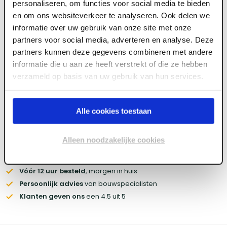
Meld je aan of maak een account aan om toegang
personaliseren, om functies voor social media te bieden
te krijgen tot de prijzen.
en om ons websiteverkeer te analyseren. Ook delen we
informatie over uw gebruik van onze site met onze
partners voor social media, adverteren en analyse. Deze
partners kunnen deze gegevens combineren met andere
Log in voor prijzen
informatie die u aan ze heeft verstrekt of die ze hebben
verzameld op basis van uw gebruik van hun services.
Wil je de scherpste prijs? Meld je aan voor een
zakelijke
account
Alle cookies toestaan
Voorraad:
800
+
Alleen noodzakelijke cookies
Gratis bezorgd
vanaf € 450,- (zakelijk)
Vóór 12 uur besteld
, morgen in huis
Persoonlijk advies
van bouwspecialisten
Klanten geven ons
een 4.5 uit 5