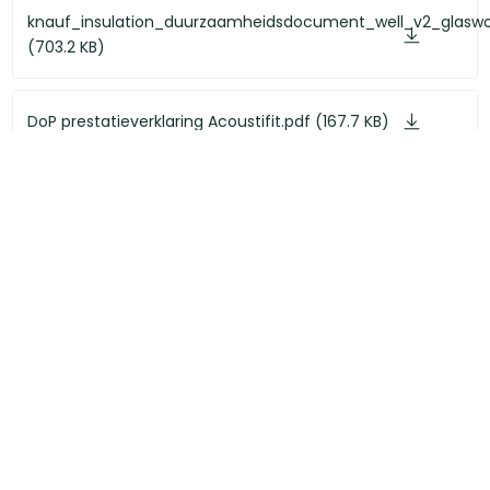
knauf_insulation_duurzaamheidsdocument_well_v2_glaswo
(703.2 KB)
DoP prestatieverklaring Acoustifit.pdf (167.7 KB)
Acoustifit productblad en
verwerkinginstructiespdf.pdf (1.6 MB)
Brochure_Acoustifit_2021mrt.pdf (3.2 MB)
Heb je ook gedacht aan?