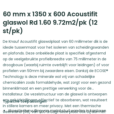
60 mm x 1350 x 600 Acoustifit
glaswol Rd 1.60 9.72m2/pk (12
st/pk)
De Knauf Acoustifit glaswolplaat van 60 millimeter dik is de
ideale tussenmaat voor het isoleren van scheidingswanden
en plafonds. Deze onbeklede plaat is specifiek afgestemd
op de veelgebruikte profielbreedte van 75 millimeter in de
droogbouw (waarbij ruimte overblijft voor leidingen) of voor
profielen van 50mm bij zwaardere eisen. Dankzij de ECOSE®
Technology is deze minerale wol vrij van schadelijke
chemicaliën zoals formaldehyde, wat zorgt voor een gezond
binnenklimaat en een prettige verwerking voor de
installateur. De vezelstructuur van de glaswol is ontworpen
om geluidstrillingen effectief te absorberen, wat resulteert
Typische toepassingen
in stillere kamers en meer privacy. Met een thermische
Akoestische vulling van metal stud wanden in kantoren
weerstand (Rd) van 1,60 draagt deze plaat ook bij aan het