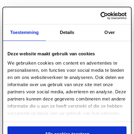
Toestemming
Details
Over
ART004289
600 x 600 mm OWA Sinfonia zwart inleg 15
Deze website maakt gebruik van cookies
mm (K3 - 12 st/pk)
We gebruiken cookies om content en advertenties te
personaliseren, om functies voor social media te bieden
en om ons websiteverkeer te analyseren. Ook delen we
Meld je aan of maak een account aan om toegang
informatie over uw gebruik van onze site met onze
te krijgen tot de prijzen.
partners voor social media, adverteren en analyse. Deze
partners kunnen deze gegevens combineren met andere
informatie die u aan ze heeft verstrekt of die ze hebben
verzameld op basis van uw gebruik van hun services.
Log in voor prijzen
Alle cookies toestaan