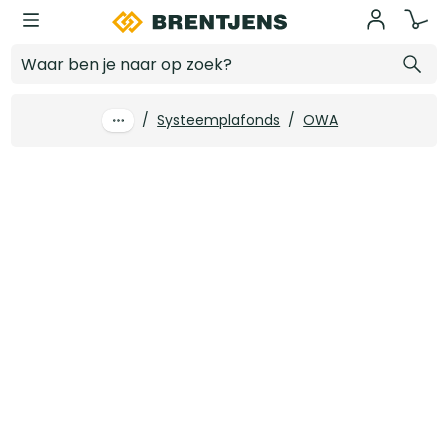
Ga naar hoofdinhoud
600 x 600 mm OWA Sinfonia zwart inleg 15 mm (K3 - 12 st/pk)
Log in voor prijzen
/
Systeemplafonds
/
OWA