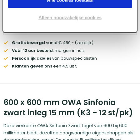
Wil je de scherpste prijs? Meld je aan voor een
zakelijke
account
Alleen noodzakelijke cookies
Voorraad:
550
+
Gratis bezorgd
vanaf € 450,- (zakelijk)
Vóór 12 uur besteld
, morgen in huis
Persoonlijk advies
van bouwspecialisten
Klanten geven ons
een 4.5 uit 5
600 x 600 mm OWA Sinfonia
zwart inleg 15 mm (K3 - 12 st/pk)
Deze vierkante OWA Sinfonia Zwart tegel van 600 bij 600
millimeter biedt dezelfde hoogwaardige eigenschappen als