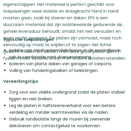
eigenschappen. Het materiaal is perfect geschikt voor
toepassingen waar isolatie en draagkracht hand in hand
moeten gaan, zoals bij vloeren en daken. EPS is een
duurzaam materiaal dat zijn isolatiewaarde gedurende de
gehele levensduur behoudt, omdat het niet veroudert en
geen vocht opneemt. De platen zijn vormvast, maar toch
Typische toepassingen
eenvoudig op maat te snijden of te zagen. Het lichte
Isolatie van zandcementdekvloeren in de woningbouw,
gewicht maakt het werken met deze grote platen (2m²)
ook in combinatie met vloerverwarming.
fysiek minder belastend dan met andere isolatiematerialen.
Isoleren van platte daken van garages of carports.
Vulling van funderingsbalken of bekistingen.
Verwerkingstips
Zorg voor een vlakke ondergrond zodat de platen stabiel
liggen en niet breken.
Leg de platen in halfsteensverband voor een betere
verdeling en minder warmteverlies via de naden.
Gebruik randisolatie langs de muren bij zwevende
dekvloeren om contactgeluid te voorkomen.