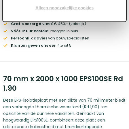
Alleen noodzakelijke cookies
Voorraad:
330
+
Gratis bezorgd
vanaf € 450,- (zakelijk)
Vóór 12 uur besteld
, morgen in huis
Persoonlijk advies
van bouwspecialisten
Klanten geven ons
een 4.5 uit 5
70 mm x 2000 x 1000 EPS100SE Rd
1.90
Deze EPS-isolatieplaat met een dikte van 70 millimeter biedt
een verhoogde thermische weerstand (Rd 1,90) ten
opzichte van de dunnere varianten. Gemaakt van
hoogwaardig EPS100SE, combineert deze plaat een
uitstekende drukvastheid met brandvertragende