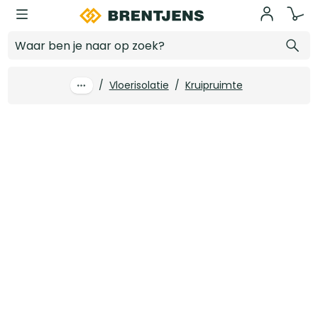
Ga naar hoofdinhoud
70 mm x 2000 x 1000 EPS100SE Rd 1.90
Log in voor prijzen
/
Vloerisolatie
/
Kruipruimte