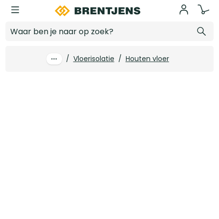
Ga naar hoofdinhoud
80 mm x 1200 x 600 Isovlas bouwisolatie PL80 Rd 2.11 (6 st/pk)
Log in voor prijzen
/
Vloerisolatie
/
Houten vloer