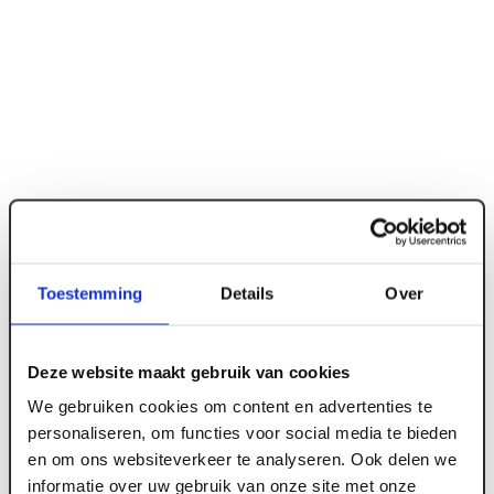
Toestemming
Details
Over
ART001439
Deze website maakt gebruik van cookies
We gebruiken cookies om content en advertenties te
80 mm x 1200 x 600 Isovlas bouwisolatie PL80
personaliseren, om functies voor social media te bieden
Rd 2.11 (6 st/pk)
en om ons websiteverkeer te analyseren. Ook delen we
informatie over uw gebruik van onze site met onze