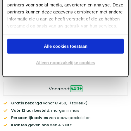
partners voor social media, adverteren en analyse. Deze
partners kunnen deze gegevens combineren met andere
Meld je aan of maak een account aan om toegang
informatie die u aan ze heeft verstrekt of die ze hebben
te krijgen tot de prijzen.
verzameld op basis van uw gebruik van hun services.
Alle cookies toestaan
Log in voor prijzen
Alleen noodzakelijke cookies
Wil je de scherpste prijs? Meld je aan voor een
zakelijke
account
Voorraad:
540
+
Gratis bezorgd
vanaf € 450,- (zakelijk)
Vóór 12 uur besteld
, morgen in huis
Persoonlijk advies
van bouwspecialisten
Klanten geven ons
een 4.5 uit 5