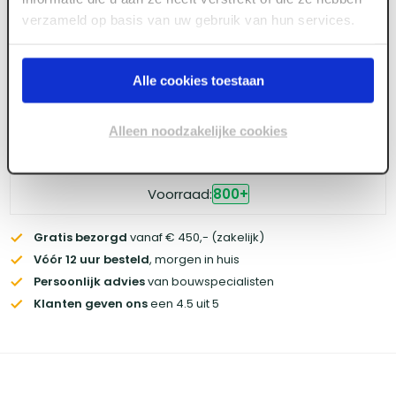
verzameld op basis van uw gebruik van hun services.
Log in voor prijzen
Alle cookies toestaan
Wil je de scherpste prijs? Meld je aan voor een
zakelijke
Alleen noodzakelijke cookies
account
Voorraad:
800
+
Gratis bezorgd
vanaf € 450,- (zakelijk)
Vóór 12 uur besteld
, morgen in huis
Persoonlijk advies
van bouwspecialisten
Klanten geven ons
een 4.5 uit 5