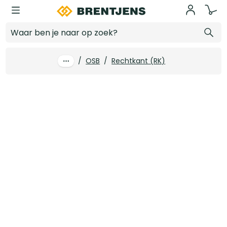
Ga naar hoofdinhoud
9 mm x 2440 x 1220 OSB3 Zero RK ext. FSC
Log in voor prijzen
/
OSB
/
Rechtkant (RK)