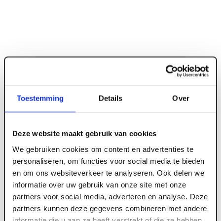
Toestemming
Details
Over
Deze website maakt gebruik van cookies
ART000162
We gebruiken cookies om content en advertenties te
9 mm x 2440 x 1220 OSB3 Zero RK ext. FSC
personaliseren, om functies voor social media te bieden
en om ons websiteverkeer te analyseren. Ook delen we
informatie over uw gebruik van onze site met onze
partners voor social media, adverteren en analyse. Deze
Meld je aan of maak een account aan om toegang
partners kunnen deze gegevens combineren met andere
te krijgen tot de prijzen.
informatie die u aan ze heeft verstrekt of die ze hebben