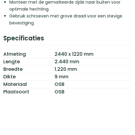
Monteer met de gemarkeerde zijde naar buiten voor
optimale hechting.
Gebruik schroeven met grove draad voor een stevige
bevestiging.
Specificaties
Afmeting
2440 x 1220 mm
Lengte
2.440 mm
Breedte
1.220 mm
Dikte
9 mm
Materiaal
OSB
Plaatsoort
OSB
Certificaat
FSC
Afwerking
Rechte kanten
Oppervlakte
2,98 m2