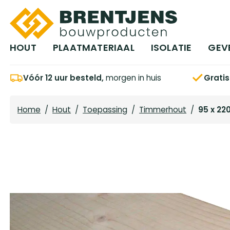
Ga naar hoofdinhoud
HOUT
PLAATMATERIAAL
ISOLATIE
GEV
Vóór 12 uur besteld,
morgen in huis
Grati
Home
/
Hout
/
Toepassing
/
Timmerhout
/
95 x 22