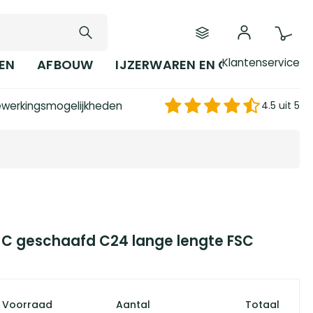
Klantenservice
EN
AFBOUW
IJZERWAREN EN GEREEDSCHAP
werkingsmogelijkheden
4.5 uit 5
 C geschaafd C24 lange lengte FSC
Voorraad
Aantal
Totaal