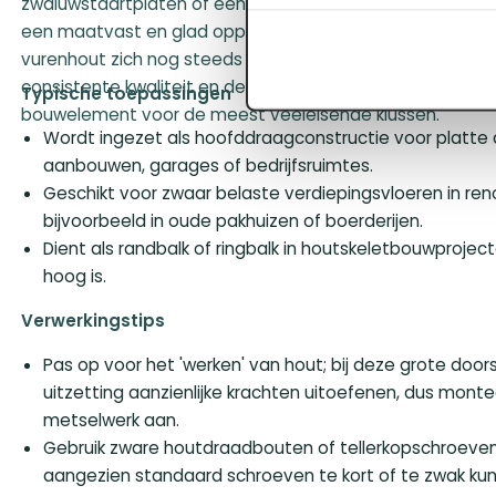
zwaluwstaartplaten of een groendak. De balk is vierzijdi
een maatvast en glad oppervlak. Ondanks de robuuste a
vurenhout zich nog steeds goed bewerken; zagen en bore
consistente kwaliteit en de rechte draad maken dit een
Typische toepassingen
bouwelement voor de meest veeleisende klussen.
Wordt ingezet als hoofddraagconstructie voor platte
aanbouwen, garages of bedrijfsruimtes.
Geschikt voor zwaar belaste verdiepingsvloeren in ren
bijvoorbeeld in oude pakhuizen of boerderijen.
Dient als randbalk of ringbalk in houtskeletbouwproje
hoog is.
Verwerkingstips
Pas op voor het 'werken' van hout; bij deze grote doo
uitzetting aanzienlijke krachten uitoefenen, dus monte
metselwerk aan.
Gebruik zware houtdraadbouten of tellerkopschroeven
aangezien standaard schroeven te kort of te zwak kun