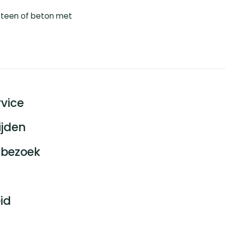
steen of beton met
vice
ijden
bezoek
id