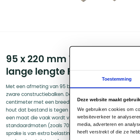
95 x 220 mm Vuren C gesch
lange lengte FSC
Toestemming
Met een afmeting van 95 bij 220 millimeter betreden we
zware constructiebalken. Deze balk combineert een fors
Deze website maakt gebruik
centimeter met een breedte van 9,5 centimeter. Dit resul
We gebruiken cookies om con
hout dat bestand is tegen zeer zware belastingen en gro
websiteverkeer te analyseren
een maat die vaak wordt voorgeschreven door construc
media, adverteren en analys
standaardmaten (zoals 70x220) net niet voldoende stijf
heeft verstrekt of die ze he
sprake is van extra belasting door bijvoorbeeld een beto