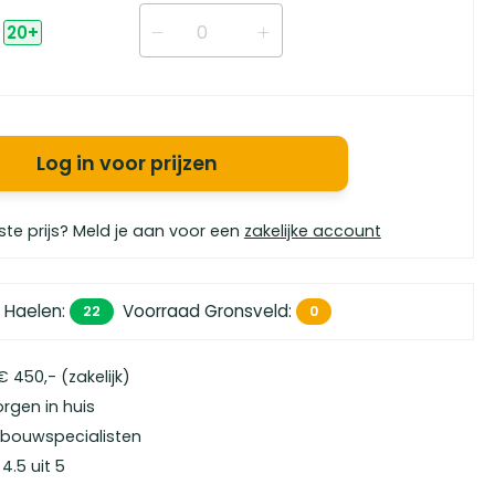
20
+
Log in voor prijzen
ste prijs? Meld je aan voor een
zakelijke account
 Haelen
:
Voorraad Gronsveld
:
22
0
 450,- (zakelijk)
orgen in huis
bouwspecialisten
4.5 uit 5