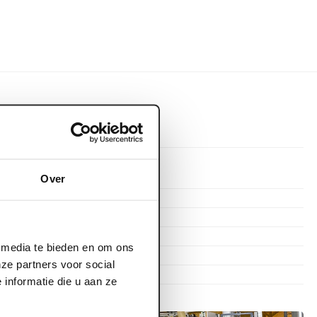
95 x 220 mm
Over
220 mm
95 mm
Vurenhout
l media te bieden en om ons
FSC
ze partners voor social
Geschaafd
informatie die u aan ze