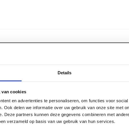
Specificaties
aafd C24
Kopmaat
Details
 het segment van de zeer
Breedte
e hoogte van 22
Dikte
 van cookies
teert in een massief stuk
Materiaal
tent en advertenties te personaliseren, om functies voor socia
te overspanningen. Het is
Certificaat
. Ook delen we informatie over uw gebruik van onze site met on
teurs wanneer
Afwerking
e. Deze partners kunnen deze gegevens combineren met andere 
heid bieden of wanneer er
bben verzameld op basis van uw gebruik van hun services.
nvloer op