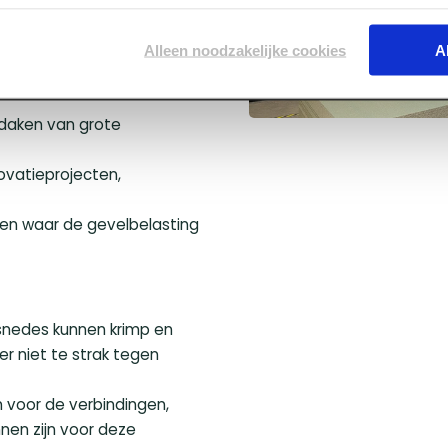
g geschaafd, wat zorgt voor
fmetingen laat het
Alleen noodzakelijke cookies
A
n gaat relatief soepel. De
 betrouwbaar
 daken van grote
ovatieprojecten,
cten waar de gevelbelasting
rsnedes kunnen krimp en
er niet te strak tegen
 voor de verbindingen,
nen zijn voor deze