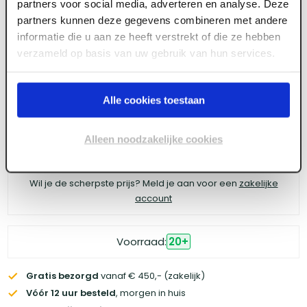
partners voor social media, adverteren en analyse. Deze
Berdo paumelle
partners kunnen deze gegevens combineren met andere
informatie die u aan ze heeft verstrekt of die ze hebben
verzameld op basis van uw gebruik van hun services.
Meld je aan of maak een account aan om toegang
te krijgen tot de prijzen.
Alle cookies toestaan
Alleen noodzakelijke cookies
Log in voor prijzen
Wil je de scherpste prijs? Meld je aan voor een
zakelijke
account
Voorraad:
20
+
Gratis bezorgd
vanaf € 450,- (zakelijk)
Vóór 12 uur besteld
, morgen in huis