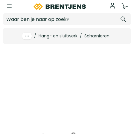
Ga naar hoofdinhoud
Berdo paumelle
Log in voor prijzen
/
Hang- en sluitwerk
/
Scharnieren