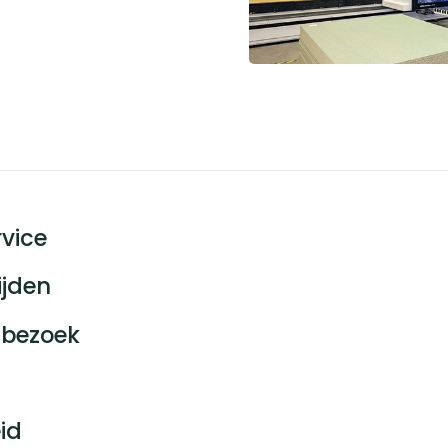
vice
ijden
bezoek
id