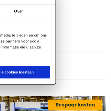
Over
l media te bieden en om ons
ze partners voor social
informatie die u aan ze
2.015 mm
730 mm
lle cookies toestaan
40 mm
FSC