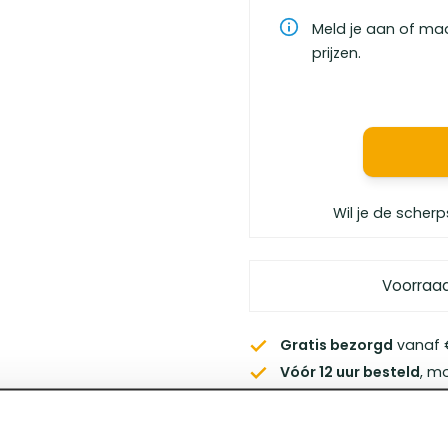
Meld je aan of ma
prijzen.
Wil je de scherp
Voorraa
Gratis bezorgd
vanaf €
Vóór 12 uur besteld
, m
Persoonlijk advies
van 
Klanten geven ons
een 