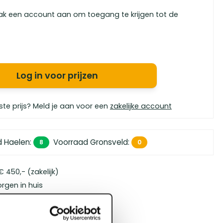
ak een account aan om toegang te krijgen tot de
Log in voor prijzen
ste prijs? Meld je aan voor een
zakelijke account
d Haelen
:
Voorraad Gronsveld
:
8
0
 450,- (zakelijk)
orgen in huis
bouwspecialisten
4.5 uit 5