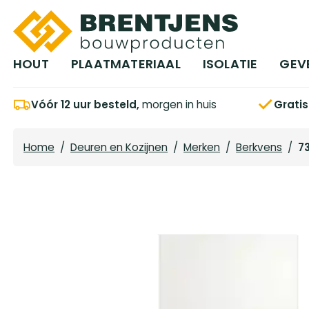
Ga naar hoofdinhoud
HOUT
PLAATMATERIAAL
ISOLATIE
GEV
Vóór 12 uur besteld,
morgen in huis
Grati
Home
/
Deuren en Kozijnen
/
Merken
/
Berkvens
/
7