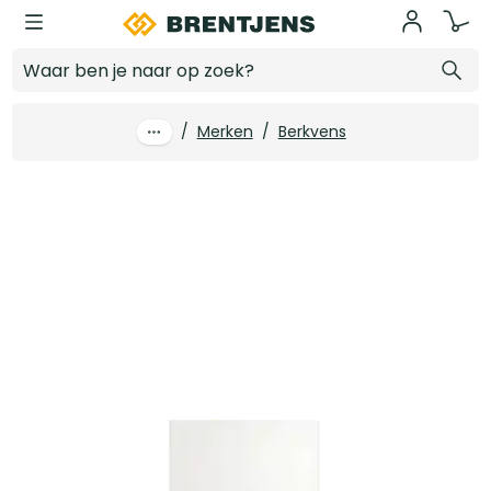
Ga naar hoofdinhoud
830 x 2315 mm Berkvens Berklon opdek honingraat kristalwit FSC links
Log in voor prijzen
/
Merken
/
Berkvens