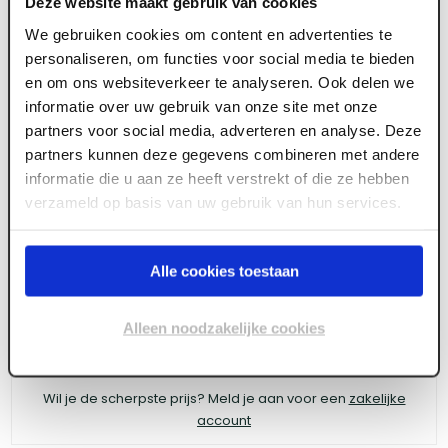
Deze website maakt gebruik van cookies
We gebruiken cookies om content en advertenties te
personaliseren, om functies voor social media te bieden
ART006444
en om ons websiteverkeer te analyseren. Ook delen we
informatie over uw gebruik van onze site met onze
830 x 2315 mm Berkvens Berklon opdek
partners voor social media, adverteren en analyse. Deze
honingraat kristalwit FSC links
partners kunnen deze gegevens combineren met andere
informatie die u aan ze heeft verstrekt of die ze hebben
verzameld op basis van uw gebruik van hun services.
Meld je aan of maak een account aan om toegang
te krijgen tot de prijzen.
Alle cookies toestaan
Alleen noodzakelijke cookies
Log in voor prijzen
Wil je de scherpste prijs? Meld je aan voor een
zakelijke
account