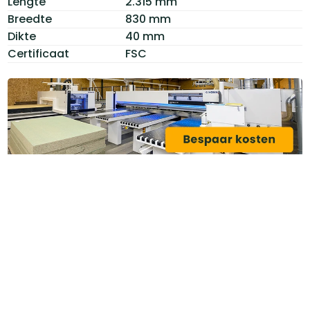
Lengte
2.315 mm
Breedte
830 mm
Dikte
40 mm
Certificaat
FSC
Categoriëen
Service & Info