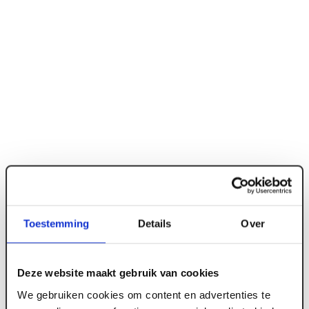
Toestemming
Details
Over
ART004919
Deze website maakt gebruik van cookies
930 x 2315 mm Berkvens Bergron model-900
We gebruiken cookies om content en advertenties te