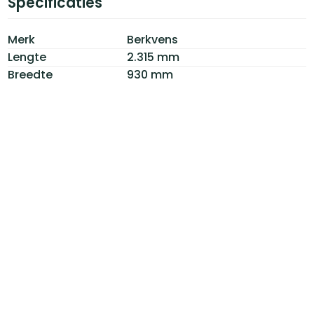
Specificaties
Merk
Berkvens
Lengte
2.315 mm
Breedte
930 mm
Dikte
40 mm
Certificaat
FSC
Afwerking
Grondlak Wit
Model
Bergron 900
Draairichting
Beide
Frezingen
Nemef 1200
Vorm
Stomp