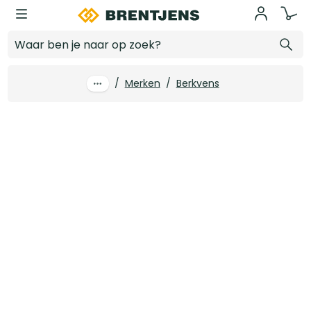
Ga naar hoofdinhoud
930 x 2315 mm Berkvens Bergron model-900 stomp houtvezelplaat FSC
Log in voor prijzen
/
Merken
/
Berkvens