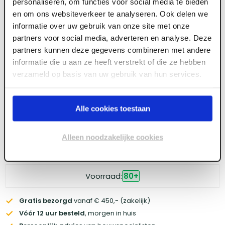
personaliseren, om functies voor social media te bieden
stomp houtvezelplaat FSC
en om ons websiteverkeer te analyseren. Ook delen we
informatie over uw gebruik van onze site met onze
partners voor social media, adverteren en analyse. Deze
Meld je aan of maak een account aan om toegang
partners kunnen deze gegevens combineren met andere
te krijgen tot de prijzen.
informatie die u aan ze heeft verstrekt of die ze hebben
verzameld op basis van uw gebruik van hun services.
Log in voor prijzen
Alle cookies toestaan
Wil je de scherpste prijs? Meld je aan voor een
zakelijke
Alleen noodzakelijke cookies
account
Voorraad:
80
+
Gratis bezorgd
vanaf € 450,- (zakelijk)
Vóór 12 uur besteld
, morgen in huis