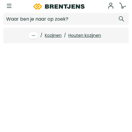
Ga naar hoofdinhoud
56 x 90 mm Binnenkozijn set Grenen gegrond stomp deurhoogte 2315 mm
Log in voor prijzen
/
Kozijnen
/
Houten kozijnen