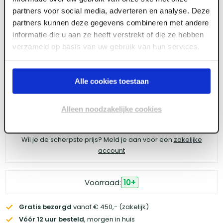
Bladscheider zink 80 mm + RVS rooster
partners voor social media, adverteren en analyse. Deze
partners kunnen deze gegevens combineren met andere
informatie die u aan ze heeft verstrekt of die ze hebben
verzameld op basis van uw gebruik van hun services.
Meld je aan of maak een account aan om toegang
te krijgen tot de prijzen.
Alle cookies toestaan
Alleen noodzakelijke cookies
Log in voor prijzen
Wil je de scherpste prijs? Meld je aan voor een
zakelijke
account
Voorraad:
10
+
Gratis bezorgd
vanaf € 450,- (zakelijk)
Vóór 12 uur besteld
, morgen in huis