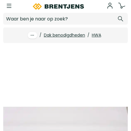
Ga naar hoofdinhoud
Bladscheider zink 80 mm + RVS rooster
Log in voor prijzen
/
Dak benodigdheden
/
HWA