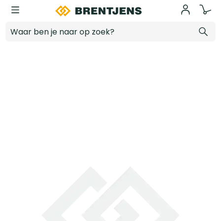
Ga naar hoofdinhoud
BNL25 Hydrofobeercrème 5ltr
Log in voor prijzen