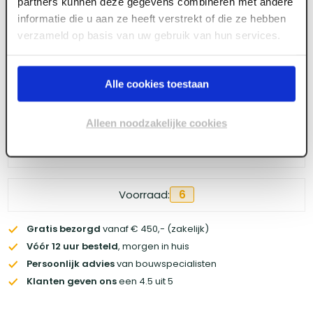
partners kunnen deze gegevens combineren met andere
Meld je aan of maak een account aan om toegang
informatie die u aan ze heeft verstrekt of die ze hebben
te krijgen tot de prijzen.
verzameld op basis van uw gebruik van hun services.
Alle cookies toestaan
Log in voor prijzen
Alleen noodzakelijke cookies
Wil je de scherpste prijs? Meld je aan voor een
zakelijke
account
Voorraad:
6
Gratis bezorgd
vanaf € 450,- (zakelijk)
Vóór 12 uur besteld
, morgen in huis
Persoonlijk advies
van bouwspecialisten
Klanten geven ons
een 4.5 uit 5