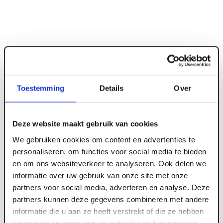
Toestemming
Details
Over
Deze website maakt gebruik van cookies
ART004334
We gebruiken cookies om content en advertenties te
Bostik Primer Grip A500 Multi blauw emmer 5
personaliseren, om functies voor social media te bieden
en om ons websiteverkeer te analyseren. Ook delen we
kg t.b.v. Muro wandpanelen
informatie over uw gebruik van onze site met onze
partners voor social media, adverteren en analyse. Deze
partners kunnen deze gegevens combineren met andere
Meld je aan of maak een account aan om toegang
informatie die u aan ze heeft verstrekt of die ze hebben
te krijgen tot de prijzen.
verzameld op basis van uw gebruik van hun services.