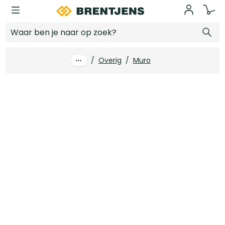
Ga naar hoofdinhoud
Bostik Primer Grip A500 Multi blauw emmer 5 kg t.b.v. Muro wandpanelen
Log in voor prijzen
/
Overig
/
Muro