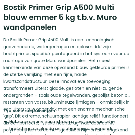
Bostik Primer Grip A500 Multi
blauw emmer 5 kg t.b.v. Muro
wandpanelen
De Bostik Primer Grip A500 Multi is een technologisch
geavanceerde, watergedragen en oplosmiddelvrije
hechtprimer, specifiek geïntegreerd in het systeem voor de
montage van grote Muro wandpanelen. Het meest
kenmerkende van deze opvallend blauw gekleurde primer is
de sterke verrijking met een fijne, harde
kwartszandstructuur. Deze innovatieve toevoeging
transformeert uiterst gladde, gesloten en niet-zuigende
ondergronden – zoals oude tegelwanden, gepolijst beton of
restanten van vaste, bitumineuze lijmlagen – onmiddellijk in
een uiterst ruw oppervlak met een enorme mechanische
Typische toepassingen
'grip'. Dit extreme, schuurpapier-achtige reliëf functioneert
Het creëren van een extreem ruwe, mechanische
als een perfecte, fysieke hechtbrug, waardoor de MS-
hechtbrug op gladde en niet-poreuze bestaande
polymeerlijmen of cementgebonden lijmen zich ongekend