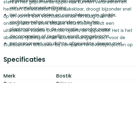
tegelwanden en betonnen oppervlakken ten behoeve
sterk in het geprimerde oppervlak kunnen verankeren en
van wandpaneelverlijming.
hechten. De vloeistof is gebruiksklaar, droogt bijzonder snel
Het voorbehandelen en consolideren van gladde,
op en vormt een vochtisolerende filmlaag over de
vochtgevoelige ondergronden en houten
ondergrond. De sterk blauwe kleurstelling biedt een
plaatmaterialen in de renovatie voordat zware
uitstekende visuele controle tijdens de applicatie. Het is het
decorpanelen of tegellijm wordt aangebracht.
absolute, tijdbesparende voorbereidingsproduct voor de
Het prepareren van dichte, afgewerkte vloeren met
stukadoor en afbouwer bij complexe renovatieprojecten op
restanten van oude, vaste lijmlagen om een superieure
problematische ondergronden.
en veilige aanhechting van egalisatiemiddelen of
Specificaties
constructielijmen te garanderen.
Merk
Bostik
Type
Primer
Kenmerken
Oppervlaktebescherming en -
behandeling