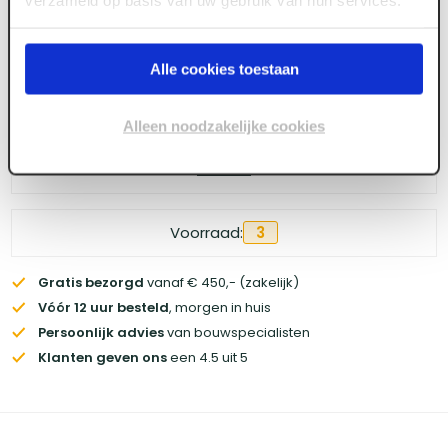
Alle cookies toestaan
Log in voor prijzen
Alleen noodzakelijke cookies
Wil je de scherpste prijs? Meld je aan voor een
zakelijke
account
Voorraad:
3
Gratis bezorgd
vanaf € 450,- (zakelijk)
Vóór 12 uur besteld
, morgen in huis
Persoonlijk advies
van bouwspecialisten
Klanten geven ons
een 4.5 uit 5