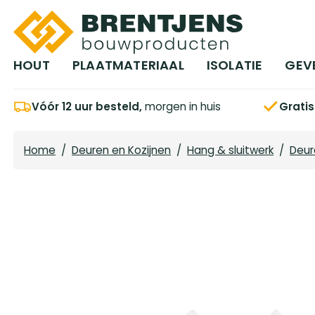
Ga naar hoofdinhoud
HOUT
PLAATMATERIAAL
ISOLATIE
GEV
Vóór 12 uur besteld,
morgen in huis
Grati
Home
/
Deuren en Kozijnen
/
Hang & sluitwerk
/
Deur