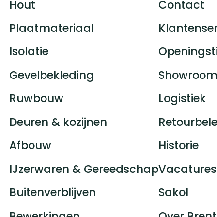
Hout
Contact
Plaatmateriaal
Klantenser
Isolatie
Openingst
Gevelbekleding
Showroom
Ruwbouw
Logistiek
Deuren & kozijnen
Retourbele
Afbouw
Historie
IJzerwaren & Gereedschap
Vacatures
Buitenverblijven
Sakol
Bewerkingen
Over Brent