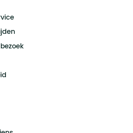
vice
ijden
bezoek
id
jens