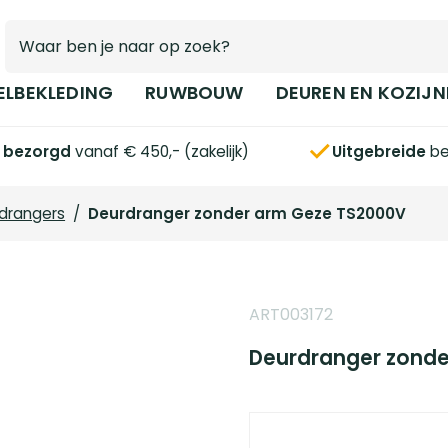
ELBEKLEDING
RUWBOUW
DEUREN EN KOZIJN
s bezorgd
vanaf € 450,- (zakelijk)
Uitgebreide
be
drangers
/
Deurdranger zonder arm Geze TS2000V
ART003172
Deurdranger zonde