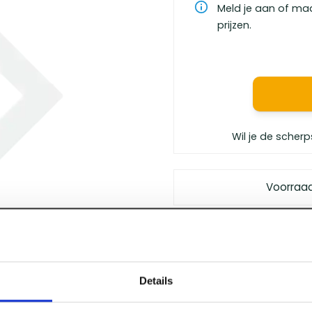
Meld je aan of ma
prijzen.
Wil je de scherp
Voorraa
Gratis bezorgd
vanaf €
Vóór 12 uur besteld
, m
Persoonlijk advies
van 
Details
Klanten geven ons
een 