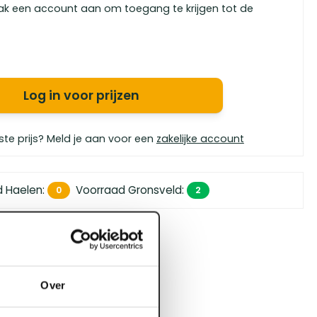
ak een account aan om toegang te krijgen tot de
Log in voor prijzen
ste prijs? Meld je aan voor een
zakelijke account
d Haelen
:
Voorraad Gronsveld
:
0
2
 450,- (zakelijk)
orgen in huis
bouwspecialisten
Over
4.5 uit 5