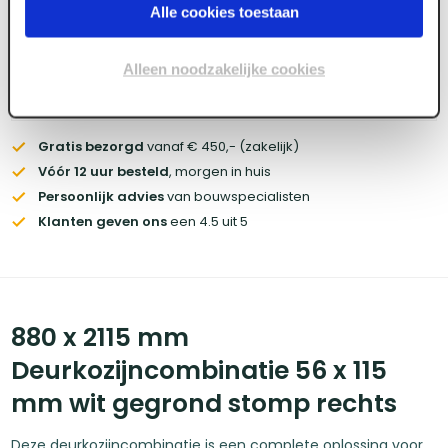
Wil je de scherpste prijs? Meld je aan voor een
zakelijke
Alle cookies toestaan
account
Alleen noodzakelijke cookies
Voorraad:
9
Gratis bezorgd
vanaf € 450,- (zakelijk)
Vóór 12 uur besteld
, morgen in huis
Persoonlijk advies
van bouwspecialisten
Klanten geven ons
een 4.5 uit 5
880 x 2115 mm
Deurkozijncombinatie 56 x 115
mm wit gegrond stomp rechts
Deze deurkozijncombinatie is een complete oplossing voor