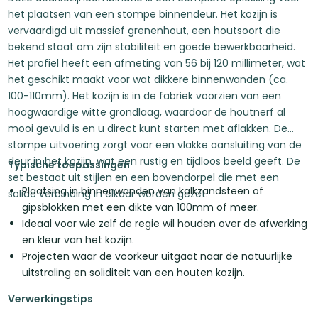
het plaatsen van een stompe binnendeur. Het kozijn is
vervaardigd uit massief grenenhout, een houtsoort die
bekend staat om zijn stabiliteit en goede bewerkbaarheid.
Het profiel heeft een afmeting van 56 bij 120 millimeter, wat
het geschikt maakt voor wat dikkere binnenwanden (ca.
100-110mm). Het kozijn is in de fabriek voorzien van een
hoogwaardige witte grondlaag, waardoor de houtnerf al
mooi gevuld is en u direct kunt starten met aflakken. De
stompe uitvoering zorgt voor een vlakke aansluiting van de
deur in het kozijn, wat een rustig en tijdloos beeld geeft. De
Typische toepassingen
set bestaat uit stijlen en een bovendorpel die met een
Plaatsing in binnenwanden van kalkzandsteen of
solide verbinding in elkaar worden gezet.
gipsblokken met een dikte van 100mm of meer.
Ideaal voor wie zelf de regie wil houden over de afwerking
en kleur van het kozijn.
Projecten waar de voorkeur uitgaat naar de natuurlijke
uitstraling en soliditeit van een houten kozijn.
Verwerkingstips