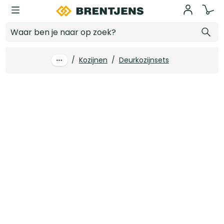
Ga naar hoofdinhoud
880 x 2115 mm Deurkozijncombinatie 56 x 115 mm wit gegrond stomp rechts
Log in voor prijzen
/
Kozijnen
/
Deurkozijnsets