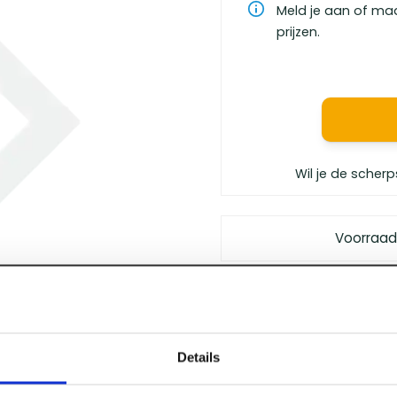
Meld je aan of ma
prijzen.
Wil je de scherp
Voorraad
Gratis bezorgd
vanaf €
Vóór 12 uur besteld
, m
Persoonlijk advies
van 
Details
Klanten geven ons
een 