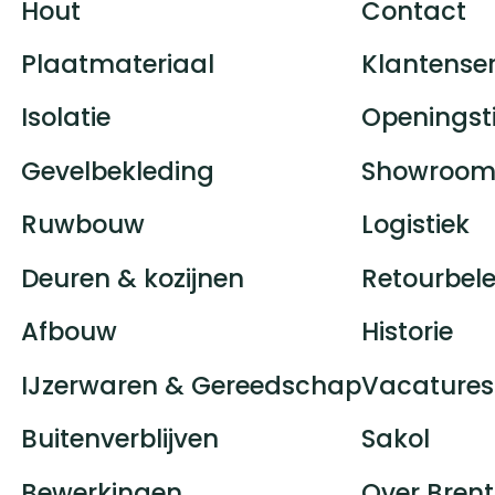
Hout
Contact
Plaatmateriaal
Klantenser
Isolatie
Openingst
Gevelbekleding
Showroom
Ruwbouw
Logistiek
Deuren & kozijnen
Retourbele
Afbouw
Historie
IJzerwaren & Gereedschap
Vacatures
Buitenverblijven
Sakol
Bewerkingen
Over Brent