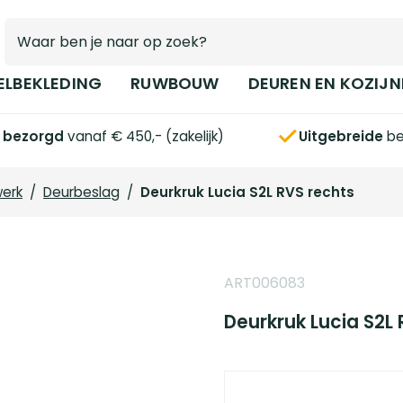
ELBEKLEDING
RUWBOUW
DEUREN EN KOZIJN
s bezorgd
vanaf € 450,- (zakelijk)
Uitgebreide
be
werk
/
Deurbeslag
/
Deurkruk Lucia S2L RVS rechts
ART006083
Deurkruk Lucia S2L 