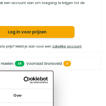
ak een account aan om toegang te krijgen tot de
Log in voor prijzen
ste prijs? Meld je aan voor een
zakelijke account
 Haelen
:
Voorraad Gronsveld
:
38
0
 450,- (zakelijk)
orgen in huis
bouwspecialisten
Over
4.5 uit 5