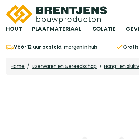
Ga naar hoofdinhoud
HOUT
PLAATMATERIAAL
ISOLATIE
GEV
Vóór 12 uur besteld,
morgen in huis
Grati
Home
/
IJzerwaren en Gereedschap
/
Hang- en sluit