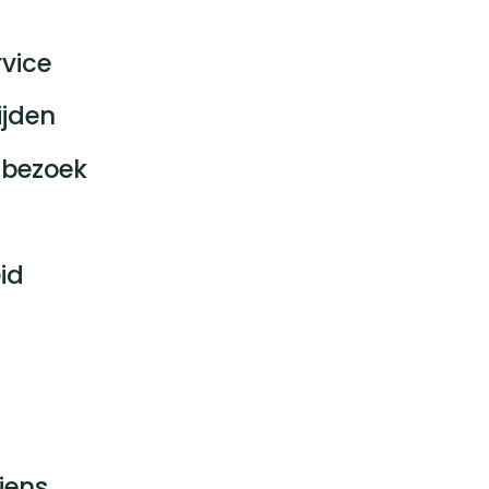
vice
ijden
bezoek
id
jens