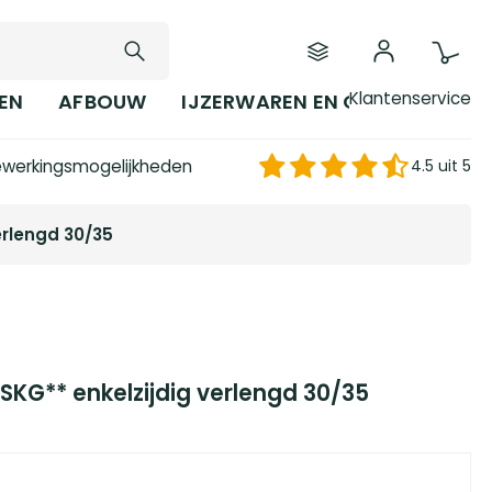
Klantenservice
EN
AFBOUW
IJZERWAREN EN GEREEDSCHAP
werkingsmogelijkheden
4.5 uit 5
erlengd 30/35
 SKG** enkelzijdig verlengd 30/35