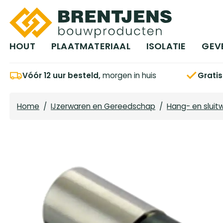
Ga naar hoofdinhoud
HOUT
PLAATMATERIAAL
ISOLATIE
GEV
Vóór 12 uur besteld,
morgen in huis
Grati
Home
/
IJzerwaren en Gereedschap
/
Hang- en sluit