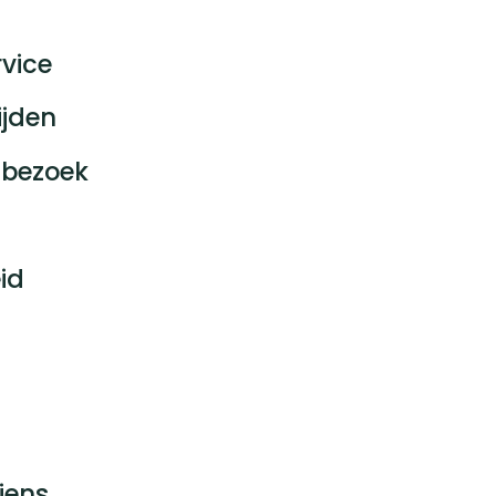
vice
ijden
bezoek
id
jens