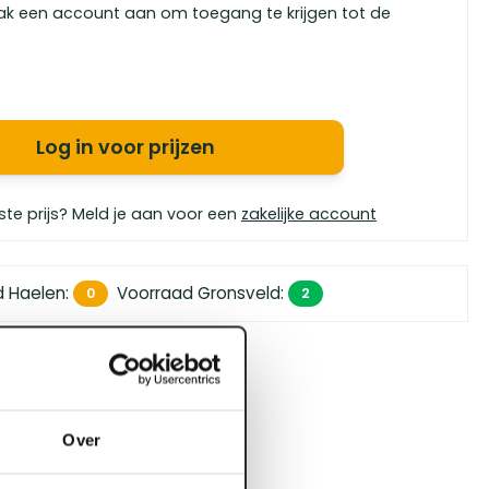
ak een account aan om toegang te krijgen tot de
Log in voor prijzen
ste prijs? Meld je aan voor een
zakelijke account
d Haelen
:
Voorraad Gronsveld
:
0
2
 450,- (zakelijk)
orgen in huis
bouwspecialisten
Over
4.5 uit 5