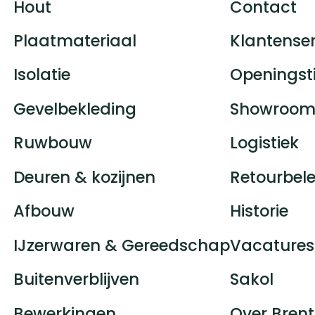
Hout
Contact
Plaatmateriaal
Klantenser
Isolatie
Openingst
Gevelbekleding
Showroom
Ruwbouw
Logistiek
Deuren & kozijnen
Retourbele
Afbouw
Historie
IJzerwaren & Gereedschap
Vacatures
Buitenverblijven
Sakol
Bewerkingen
Over Brent