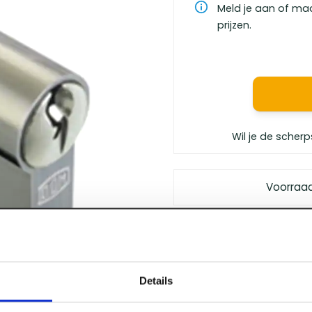
Meld je aan of ma
prijzen.
Wil je de scherp
Voorraa
Gratis bezorgd
vanaf €
Vóór 12 uur besteld
, m
Persoonlijk advies
van 
Details
Klanten geven ons
een 