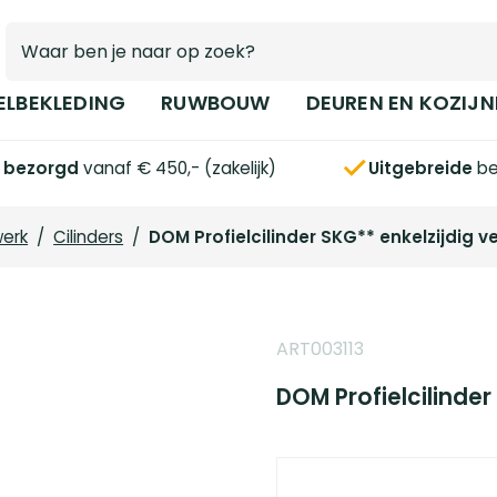
ELBEKLEDING
RUWBOUW
DEUREN EN KOZIJN
s bezorgd
vanaf € 450,- (zakelijk)
Uitgebreide
be
werk
/
Cilinders
/
DOM Profielcilinder SKG** enkelzijdig v
ART003113
DOM Profielcilinder