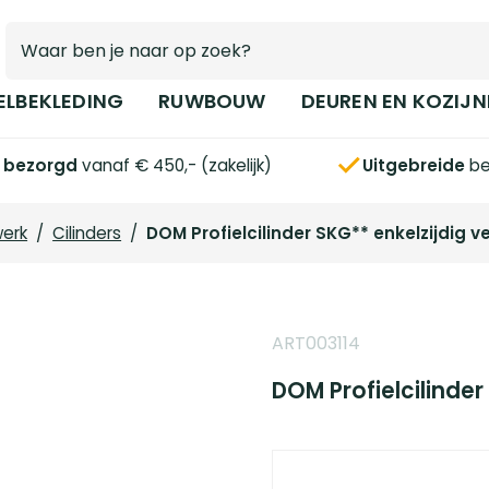
ELBEKLEDING
RUWBOUW
DEUREN EN KOZIJN
s bezorgd
vanaf € 450,- (zakelijk)
Uitgebreide
be
werk
/
Cilinders
/
DOM Profielcilinder SKG** enkelzijdig 
ART003114
DOM Profielcilinder