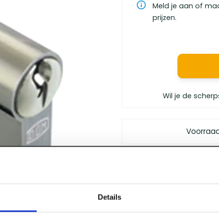
Meld je aan of ma
prijzen.
Wil je de scherp
Voorraa
Gratis bezorgd
vanaf €
Vóór 12 uur besteld
, m
Persoonlijk advies
van 
Details
Klanten geven ons
een 