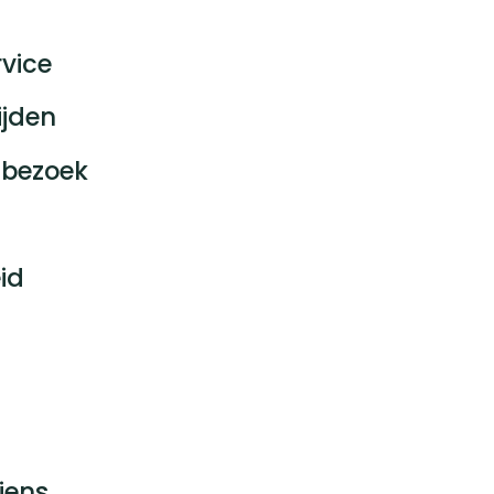
vice
ijden
bezoek
id
jens