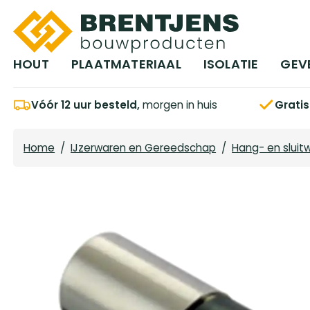
Ga naar hoofdinhoud
HOUT
PLAATMATERIAAL
ISOLATIE
GEV
Vóór 12 uur besteld,
morgen in huis
Grati
Home
/
IJzerwaren en Gereedschap
/
Hang- en sluit