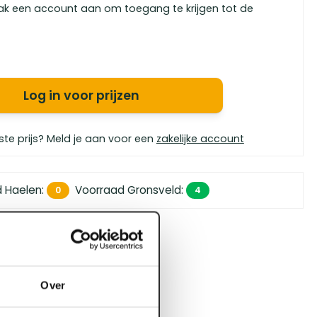
ak een account aan om toegang te krijgen tot de
Log in voor prijzen
ste prijs? Meld je aan voor een
zakelijke account
d Haelen
:
Voorraad Gronsveld
:
0
4
 450,- (zakelijk)
orgen in huis
bouwspecialisten
Over
4.5 uit 5