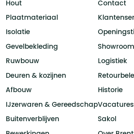
Hout
Contact
Plaatmateriaal
Klantenser
Isolatie
Openingst
Gevelbekleding
Showroom
Ruwbouw
Logistiek
Deuren & kozijnen
Retourbele
Afbouw
Historie
IJzerwaren & Gereedschap
Vacatures
Buitenverblijven
Sakol
Bewerkingen
Over Brent